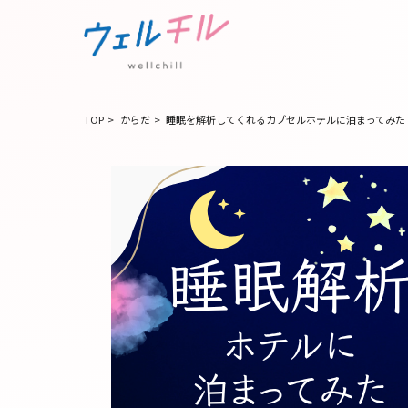
TOP
>
からだ
>
睡眠を解析してくれるカプセルホテルに泊まってみた V