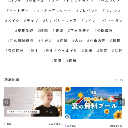
カフェ
クルーズ
スパ
セカンドライフ
セルフケア
チートデー
フィギュアスケート
プレゼント
ホカンス
メイク
ライブ
リカバリーウェア
ワイン
ヴィーガン
安藤美姫
映画
音楽
下半身痩せ
公開収録
私の珈琲時間
生き方
絶景
占い
村重杏奈
転職
東洋医学
熱中
熱中！ウェルチル
番組
美容
盆栽
薬膳
珈琲
新着記事
NEW
2026.08.07
番組
0
2026.08.07
たのしむ