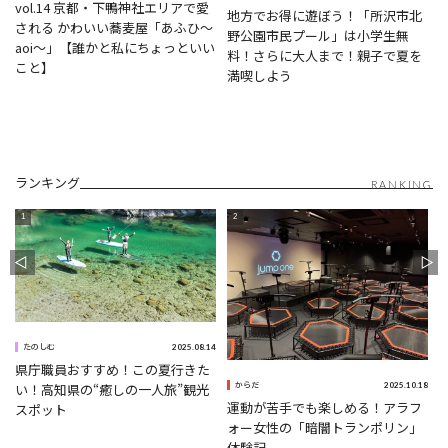
vol.14 京都・下鴨神社エリアで愛
地方でお得に遊ぼう！「所沢市北
される かわいい蕎麦屋「あふひ〜
野公園市民プール」は小学生無
aoi〜」【誰かと私にちょっといい
料！さらに大人まで！親子で夏を
こと】
満喫しよう
ランキング
RANKING
5
2025.08.14
たのしむ
県庁職員おすすめ！この夏行きた
2025.10.18
い！高知県の“癒しの一人旅”観光
からだ
運動が苦手でも楽しめる！アラフ
スポット
ォー女性の「暗闇トランポリン」
体験記