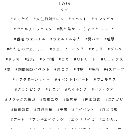
TAG
タグ
カマたく
人生相談サロン
イベント
インタビュー
ウェルチルフェスタ
私と誰かに、ちょっといいこと
番組 ウェルチル
ウェルチルな人
夏バテ
睡眠
わたしのウェルチル
ウェルビーイング
カラダ
グルメ
ドラマ
旅行
ソロ活
ヨガ
リトリート
リラックス
夏
期間限定イベント
肩こり
体験
梅雨
eスポーツ
アフタヌーンティー
イベントレポート
ウェルネス
グランピング
シニア
ハイキング
ボディケア
リラックスヨガ
高橋ユウ
新店舗
睡眠改善
生きがい
体質改善
渡邊圭祐
美脚
＃イベント
ひとり旅
アート
アンチエイジング
エクササイズ
エシカル