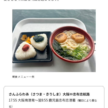
朝食メニュー一例
さんふらわあ（さつま・きりしま）大阪⇔志布志航路
17:55 大阪南港発～翌8:55 鹿児島志布志港着
（曜日により異な
る）