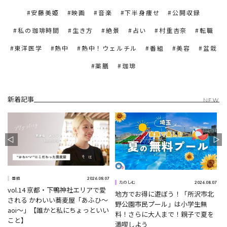
安藤美姫
映画
音楽
下半身痩せ
公開収録
私の珈琲時間
生き方
絶景
占い
村重杏奈
転職
東洋医学
熱中
熱中！ウェルチル
番組
美容
盆栽
薬膳
珈琲
新着記事
NEW
2026.08.07
番組
0
2026.08.07
たのしむ
vol.14 京都・下鴨神社エリアで愛
地方でお得に遊ぼう！「所沢市北
される かわいい蕎麦屋「あふひ〜
野公園市民プール」は小学生無
aoi〜」【誰かと私にちょっといい
料！さらに大人まで！親子で夏を
こと】
満喫しよう