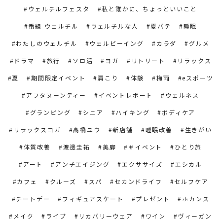
ウェルチルフェスタ
私と誰かに、ちょっといいこと
番組 ウェルチル
ウェルチルな人
夏バテ
睡眠
わたしのウェルチル
ウェルビーイング
カラダ
グルメ
ドラマ
旅行
ソロ活
ヨガ
リトリート
リラックス
夏
期間限定イベント
肩こり
体験
梅雨
eスポーツ
アフタヌーンティー
イベントレポート
ウェルネス
グランピング
シニア
ハイキング
ボディケア
リラックスヨガ
高橋ユウ
新店舗
睡眠改善
生きがい
体質改善
渡邊圭祐
美脚
＃イベント
ひとり旅
アート
アンチエイジング
エクササイズ
エシカル
カフェ
クルーズ
スパ
セカンドライフ
セルフケア
チートデー
フィギュアスケート
プレゼント
ホカンス
メイク
ライブ
リカバリーウェア
ワイン
ヴィーガン