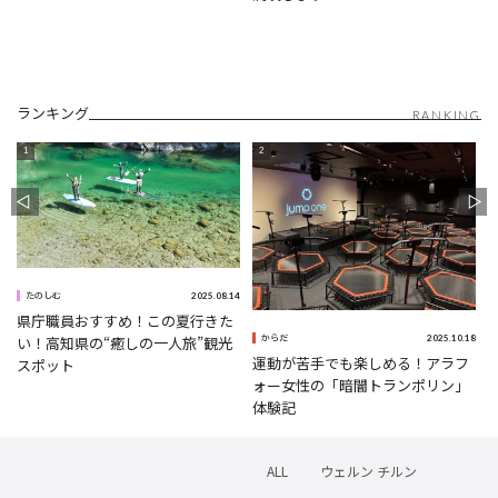
ランキング
RANKING
5
2025.08.14
たのしむ
県庁職員おすすめ！この夏行きた
2025.10.18
い！高知県の“癒しの一人旅”観光
からだ
運動が苦手でも楽しめる！アラフ
スポット
ォー女性の「暗闇トランポリン」
体験記
ALL
ウェルン チルン