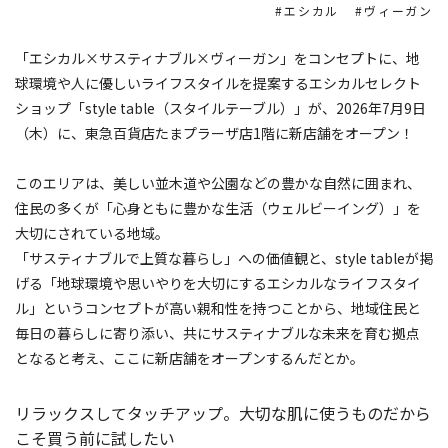
エシカル
ヴィーガン
「エシカル×サスティナブル×ヴィーガン」をコンセプトに、地
球環境や人に優しいライフスタイルを提案するエシカルセレクト
ショップ「style table（スタイルテーブル）」が、2026年7月9日
（木）に、東急百貨店たまプラーザ店1階に新店舗をオープン！
このエリアは、美しい並木道や公園などの豊かな自然に囲まれ、
住民の多くが「心身ともに豊かな生活（ウェルビーイング）」を
大切にされている地域。
「サスティナブルで上質な暮らし」への価値観と、style tableが掲
げる「地球環境や思いやりを大切にするエシカルなライフスタイ
ル」というコンセプトが高い親和性を持つことから、地域住民と
毎日の暮らしに寄り添い、共にサスティナブルな未来を育む拠点
となると考え、ここに新店舗をオープンするんだとか。
リラックスしてタッチアップ。大切な肌に使うものだから
こそ買う前に試したい