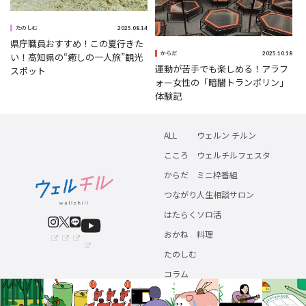
0
2025.08.14
たのしむ
県庁職員おすすめ！この夏行きた
2025.10.18
い！高知県の“癒しの一人旅”観光
からだ
運動が苦手でも楽しめる！アラフ
スポット
ォー女性の「暗闇トランポリン」
体験記
ALL
ウェルン チルン
こころ
ウェルチルフェスタ
からだ
ミニ枠番組
つながり
人生相談サロン
はたらく
ソロ活
おかね
料理
たのしむ
コラム
著作権につい
利用者情報の外部送信につい
運営会
情報提供・お問い