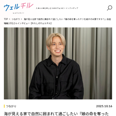
人生100年を楽しむためのウェルビーイングメディア
TOP
>
つながり
>
海が見える家で自然に囲まれて過ごしたい『娘の命を奪ったヤツを殺すのは罪ですか？』白岩
瑠姫(JO1)さんインタビュー【わたしのウェルチル】
2025.10.16
つながり
海が見える家で自然に囲まれて過ごしたい『娘の命を奪った