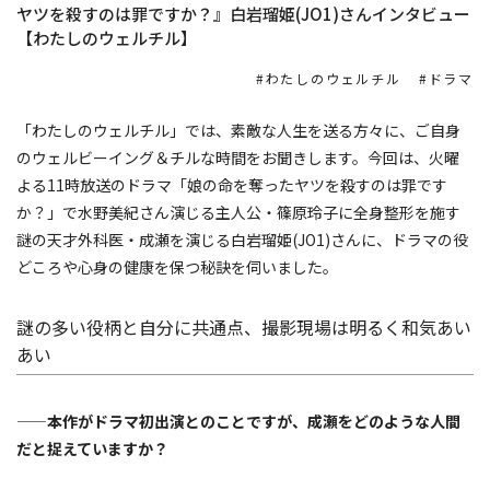
ヤツを殺すのは罪ですか？』白岩瑠姫(JO1)さんインタビュー
【わたしのウェルチル】
わたしのウェルチル
ドラマ
「わたしのウェルチル」では、素敵な人生を送る方々に、ご自身
のウェルビーイング＆チルな時間をお聞きします。今回は、火曜
よる11時放送のドラマ「娘の命を奪ったヤツを殺すのは罪です
か？」で水野美紀さん演じる主人公・篠原玲子に全身整形を施す
謎の天才外科医・成瀬を演じる白岩瑠姫(JO1)さんに、ドラマの役
どころや心身の健康を保つ秘訣を伺いました。
謎の多い役柄と自分に共通点、撮影現場は明るく和気あい
あい
——本作がドラマ初出演とのことですが、成瀬をどのような人間
だと捉えていますか？