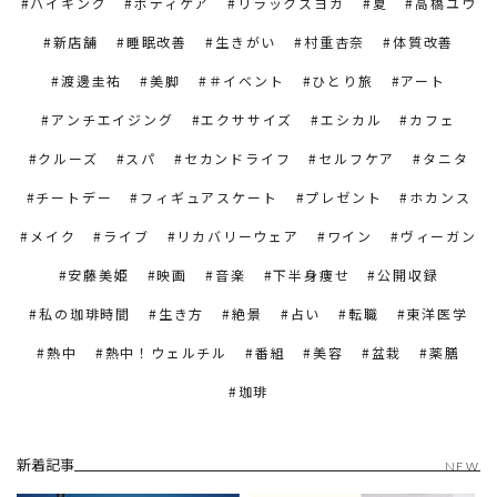
ハイキング
ボディケア
リラックスヨガ
夏
高橋ユウ
新店舗
睡眠改善
生きがい
村重杏奈
体質改善
渡邊圭祐
美脚
＃イベント
ひとり旅
アート
アンチエイジング
エクササイズ
エシカル
カフェ
クルーズ
スパ
セカンドライフ
セルフケア
タニタ
チートデー
フィギュアスケート
プレゼント
ホカンス
メイク
ライブ
リカバリーウェア
ワイン
ヴィーガン
安藤美姫
映画
音楽
下半身痩せ
公開収録
私の珈琲時間
生き方
絶景
占い
転職
東洋医学
熱中
熱中！ウェルチル
番組
美容
盆栽
薬膳
珈琲
新着記事
NEW