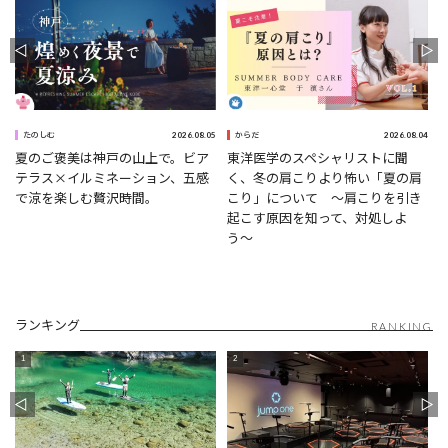
8
2026.08.05
2026.08.04
たのしむ
からだ
夏のご褒美は神戸の山上で。ビア
東洋医学のスペシャリストに聞
テラス×イルミネーション、五感
く、冬の肩こりより怖い「夏の肩
で涼を楽しむ贅沢時間。
こり」について 〜肩こりを引き
起こす原因を知って、対処しよ
う〜
ランキング
RANKING