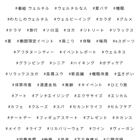
番組 ウェルチル
ウェルチルな人
夏バテ
睡眠
わたしのウェルチル
ウェルビーイング
カラダ
グルメ
ドラマ
旅行
ソロ活
ヨガ
リトリート
リラックス
夏
期間限定イベント
肩こり
体験
梅雨
eスポーツ
アフタヌーンティー
イベントレポート
ウェルネス
グランピング
シニア
ハイキング
ボディケア
リラックスヨガ
高橋ユウ
新店舗
睡眠改善
生きがい
体質改善
渡邊圭祐
美脚
＃イベント
ひとり旅
アート
アンチエイジング
エクササイズ
エシカル
カフェ
クルーズ
スパ
セカンドライフ
セルフケア
チートデー
フィギュアスケート
プレゼント
ホカンス
メイク
ライブ
リカバリーウェア
ワイン
ヴィーガン
安藤美姫
映画
音楽
下半身痩せ
公開収録