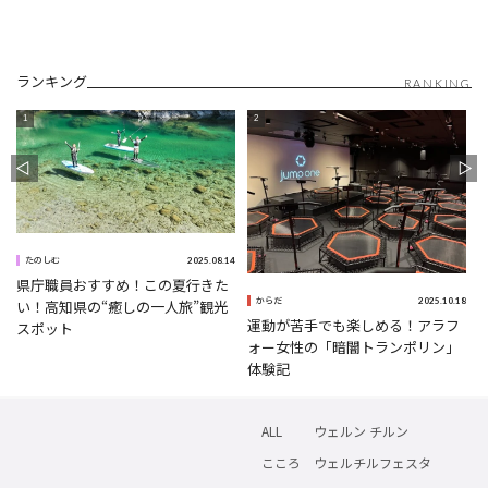
ランキング
RANKING
5
2025.08.14
たのしむ
県庁職員おすすめ！この夏行きた
2025.10.18
い！高知県の“癒しの一人旅”観光
からだ
運動が苦手でも楽しめる！アラフ
スポット
ォー女性の「暗闇トランポリン」
体験記
ALL
ウェルン チルン
こころ
ウェルチルフェスタ