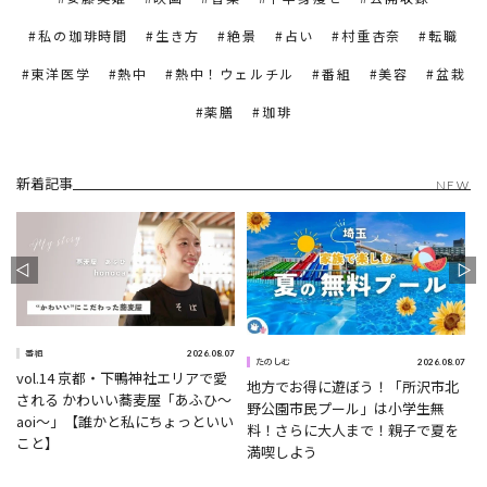
私の珈琲時間
生き方
絶景
占い
村重杏奈
転職
東洋医学
熱中
熱中！ウェルチル
番組
美容
盆栽
薬膳
珈琲
新着記事
NEW
2026.08.07
番組
0
2026.08.07
たのしむ
vol.14 京都・下鴨神社エリアで愛
地方でお得に遊ぼう！「所沢市北
される かわいい蕎麦屋「あふひ〜
野公園市民プール」は小学生無
aoi〜」【誰かと私にちょっといい
料！さらに大人まで！親子で夏を
こと】
満喫しよう