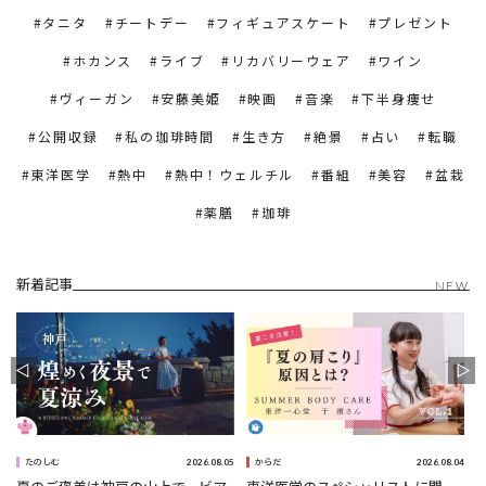
タニタ
チートデー
フィギュアスケート
プレゼント
ホカンス
ライブ
リカバリーウェア
ワイン
ヴィーガン
安藤美姫
映画
音楽
下半身痩せ
公開収録
私の珈琲時間
生き方
絶景
占い
転職
東洋医学
熱中
熱中！ウェルチル
番組
美容
盆栽
薬膳
珈琲
新着記事
NEW
8
2026.08.05
2026.08.04
たのしむ
からだ