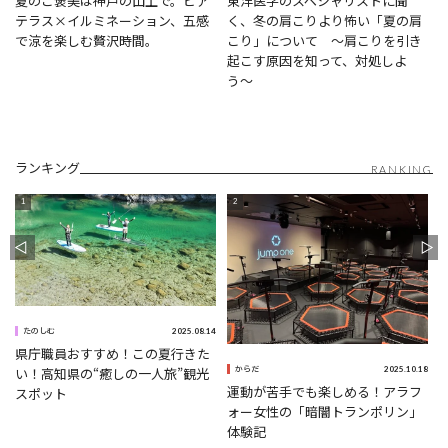
夏のご褒美は神戸の山上で。ビア
東洋医学のスペシャリストに聞
テラス×イルミネーション、五感
く、冬の肩こりより怖い「夏の肩
で涼を楽しむ贅沢時間。
こり」について 〜肩こりを引き
起こす原因を知って、対処しよ
う〜
ランキング
RANKING
0
2025.08.14
たのしむ
県庁職員おすすめ！この夏行きた
2025.10.18
い！高知県の“癒しの一人旅”観光
からだ
運動が苦手でも楽しめる！アラフ
スポット
ォー女性の「暗闇トランポリン」
体験記