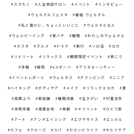
カマたく
人生相談サロン
イベント
インタビュー
ウェルチルフェスタ
番組 ウェルチル
私と誰かに、ちょっといいこと
ウェルチルな人
ウェルビーイング
夏バテ
睡眠
わたしのウェルチル
カラダ
グルメ
ドラマ
旅行
ソロ活
ヨガ
リトリート
リラックス
期間限定イベント
肩こり
体験
梅雨
eスポーツ
アフタヌーンティー
イベントレポート
ウェルネス
グランピング
シニア
ハイキング
ボディケア
メイク
リラックスヨガ
夏
高橋ユウ
新店舗
睡眠改善
生きがい
村重杏奈
体質改善
渡邊圭祐
美脚
＃イベント
ひとり旅
アート
アンチエイジング
エクササイズ
エシカル
カフェ
クルーズ
スパ
セカンドライフ
セルフケア