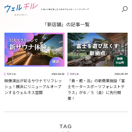
人生100年を楽しむためのウェルビーイングメディア
「新店舗」の記事一覧
2026.06.02
2026.05.09
たのしむ
たのしむ
映像演出が彩るサウナでリフレッ
「食・癒・泊」の新商業施設「富
シュ！横浜にリニューアルオープ
士モータースポーツフォレストテ
ンするウェルネス空間
ラス」が６／５（金）に先行開
業！
TAG