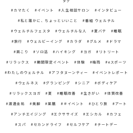
タグ
カマたく
イベント
人生相談サロン
インタビュー
私と誰かに、ちょっといいこと
番組 ウェルチル
ウェルチルフェスタ
ウェルチルな人
夏バテ
睡眠
旅行
ウェルビーイング
カラダ
グルメ
ドラマ
肩こり
ソロ活
ハイキング
ヨガ
リトリート
リラックス
期間限定イベント
体験
梅雨
eスポーツ
わたしのウェルチル
アフタヌーンティー
イベントレポート
ウェルネス
グランピング
シニア
ボディケア
リラックスヨガ
夏
睡眠改善
生きがい
体質改善
渡邊圭祐
美脚
薬膳
＃イベント
ひとり旅
アート
アンチエイジング
エクササイズ
エシカル
カフェ
スパ
セカンドライフ
セルフケア
チートデー