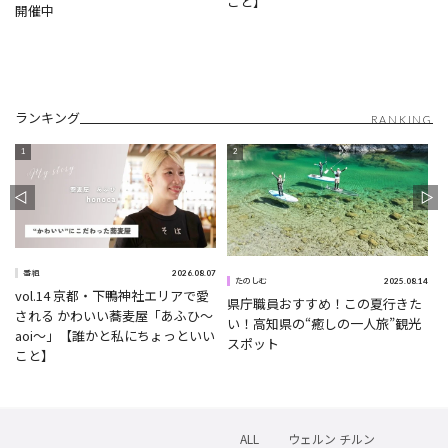
こと】
開催中
ランキング
RANKING
2026.08.07
番組
5
2025.08.14
たのしむ
vol.14 京都・下鴨神社エリアで愛
県庁職員おすすめ！この夏行きた
される かわいい蕎麦屋「あふひ〜
い！高知県の“癒しの一人旅”観光
aoi〜」【誰かと私にちょっといい
スポット
こと】
ALL
ウェルン チルン