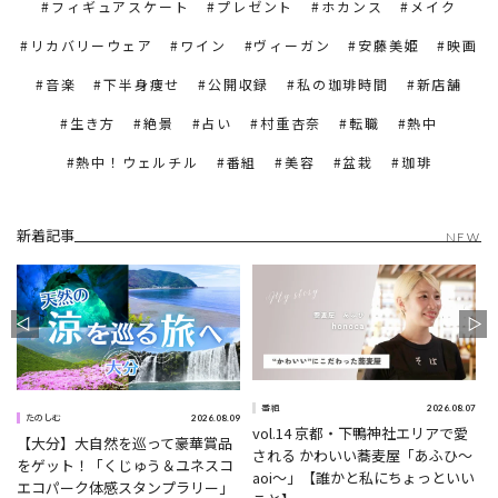
フィギュアスケート
プレゼント
ホカンス
メイク
リカバリーウェア
ワイン
ヴィーガン
安藤美姫
映画
音楽
下半身痩せ
公開収録
私の珈琲時間
新店舗
生き方
絶景
占い
村重杏奈
転職
熱中
熱中！ウェルチル
番組
美容
盆栽
珈琲
新着記事
NEW
1
2026.08.07
番組
2026.08.09
たのしむ
vol.14 京都・下鴨神社エリアで愛
【大分】大自然を巡って豪華賞品
される かわいい蕎麦屋「あふひ〜
をゲット！「くじゅう＆ユネスコ
aoi〜」【誰かと私にちょっといい
エコパーク体感スタンプラリー」