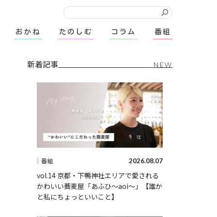
おかね
たのしむ
コラム
番組
新着記事
NEW
2026.08.07
番組
vol.14 京都・下鴨神社エリアで愛される
かわいい蕎麦屋「あふひ〜aoi〜」【誰か
と私にちょっといいこと】