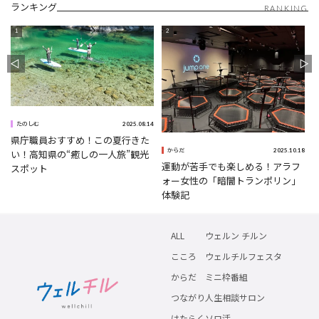
ランキング
RANKING
0
2025.08.14
たのしむ
県庁職員おすすめ！この夏行きた
2025.10.18
い！高知県の“癒しの一人旅”観光
からだ
運動が苦手でも楽しめる！アラフ
スポット
ォー女性の「暗闇トランポリン」
体験記
ALL
ウェルン チルン
こころ
ウェルチルフェスタ
からだ
ミニ枠番組
つながり
人生相談サロン
はたらく
ソロ活