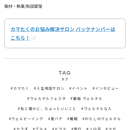
取材・執筆/和田愛理
カマたくのお悩み解決サロン バックナンバーは
こちら！
TAG
タグ
カマたく
人生相談サロン
イベント
インタビュー
ウェルチルフェスタ
番組 ウェルチル
私と誰かに、ちょっといいこと
ウェルチルな人
ウェルビーイング
夏バテ
睡眠
わたしのウェルチル
カラダ
グルメ
ドラマ
旅行
ソロ活
ヨガ