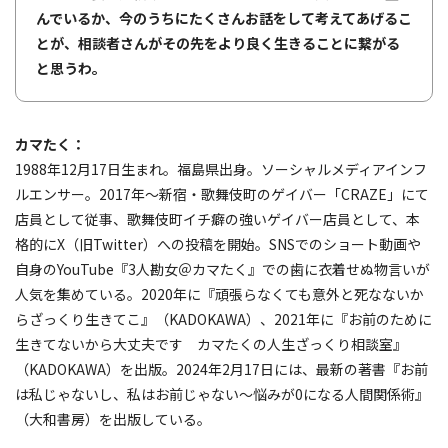
んでいるか、今のうちにたくさんお話をして考えてあげるこ
とが、相談者さんがその先をより良く生きることに繋がる
と思うわ。
カマたく：
1988年12月17日生まれ。福島県出身。ソーシャルメディアインフ
ルエンサー。2017年〜新宿・歌舞伎町のゲイバー「CRAZE」にて
店員として従事、歌舞伎町イチ癖の強いゲイバー店員として、本
格的にX（旧Twitter）への投稿を開始。SNSでのショート動画や
自身のYouTube『3人勘女＠カマたく』での歯に衣着せぬ物言いが
人気を集めている。2020年に『頑張らなくても意外と死なないか
らざっくり生きてこ』（KADOKAWA）、2021年に『お前のために
生きてないから大丈夫です カマたくの人生ざっくり相談室』
（KADOKAWA）を出版。2024年2月17日には、最新の著書『お前
は私じゃないし、私はお前じゃない～悩みが0になる人間関係術』
（大和書房）を出版している。