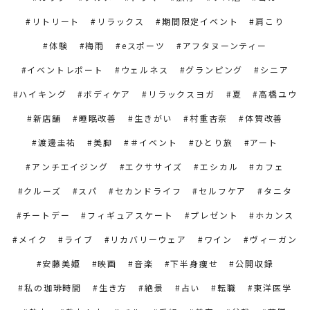
リトリート
リラックス
期間限定イベント
肩こり
体験
梅雨
eスポーツ
アフタヌーンティー
イベントレポート
ウェルネス
グランピング
シニア
ハイキング
ボディケア
リラックスヨガ
夏
高橋ユウ
新店舗
睡眠改善
生きがい
村重杏奈
体質改善
渡邊圭祐
美脚
＃イベント
ひとり旅
アート
アンチエイジング
エクササイズ
エシカル
カフェ
クルーズ
スパ
セカンドライフ
セルフケア
タニタ
チートデー
フィギュアスケート
プレゼント
ホカンス
メイク
ライブ
リカバリーウェア
ワイン
ヴィーガン
安藤美姫
映画
音楽
下半身痩せ
公開収録
私の珈琲時間
生き方
絶景
占い
転職
東洋医学