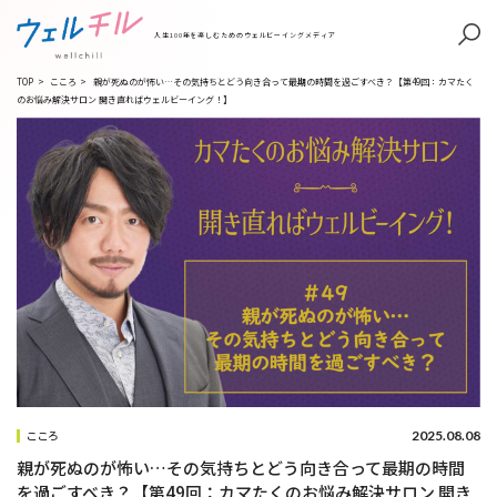
人生100年を楽しむためのウェルビーイングメディア
TOP
>
こころ
>
親が死ぬのが怖い…その気持ちとどう向き合って最期の時間を過ごすべき？【第49回：カマたく
のお悩み解決サロン 開き直ればウェルビーイング！】
2025.08.08
こころ
親が死ぬのが怖い…その気持ちとどう向き合って最期の時間
を過ごすべき？【第49回：カマたくのお悩み解決サロン 開き