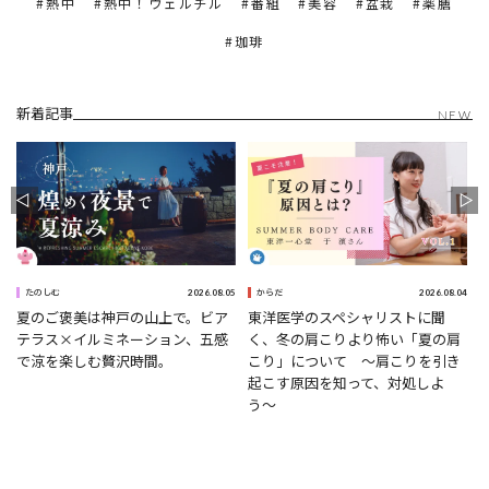
熱中
熱中！ウェルチル
番組
美容
盆栽
薬膳
珈琲
新着記事
NEW
8
2026.08.05
2026.08.04
たのしむ
からだ
夏のご褒美は神戸の山上で。ビア
東洋医学のスペシャリストに聞
テラス×イルミネーション、五感
く、冬の肩こりより怖い「夏の肩
で涼を楽しむ贅沢時間。
こり」について 〜肩こりを引き
起こす原因を知って、対処しよ
う〜