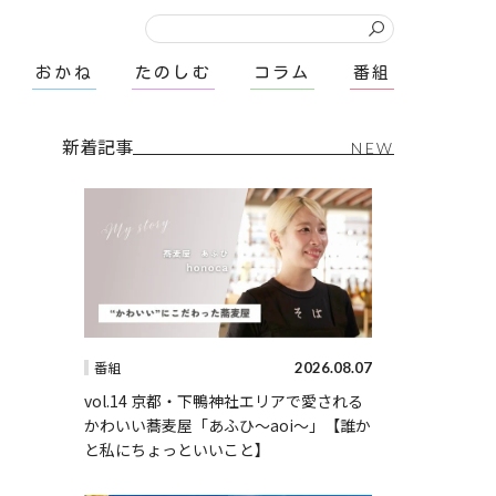
おかね
たのしむ
コラム
番組
新着記事
NEW
2026.08.07
番組
vol.14 京都・下鴨神社エリアで愛される
かわいい蕎麦屋「あふひ〜aoi〜」【誰か
と私にちょっといいこと】