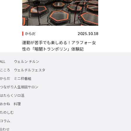
2025.10.18
からだ
運動が苦手でも楽しめる！アラフォー女
性の「暗闇トランポリン」体験記
ALL
ウェルン チルン
こころ
ウェルチルフェスタ
からだ
ミニ枠番組
つながり
人生相談サロン
はたらく
ソロ活
おかね
料理
たのしむ
コラム
合わせ