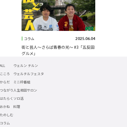
2025.06.04
コラム
街と芸人～さらば青春の光～ #3「五反田
グルメ」
ALL
ウェルン チルン
こころ
ウェルチルフェスタ
からだ
ミニ枠番組
つながり
人生相談サロン
はたらく
ソロ活
おかね
料理
たのしむ
コラム