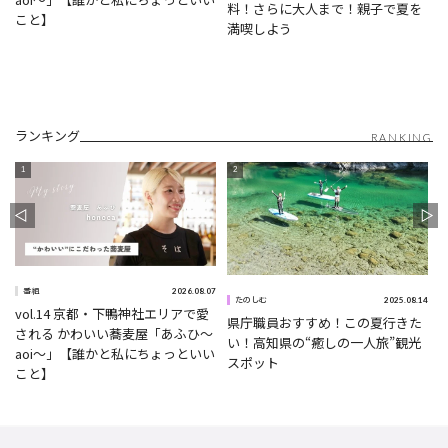
料！さらに大人まで！親子で夏を
こと】
満喫しよう
ランキング
RANKING
2026.08.07
番組
5
2025.08.14
たのしむ
vol.14 京都・下鴨神社エリアで愛
県庁職員おすすめ！この夏行きた
される かわいい蕎麦屋「あふひ〜
い！高知県の“癒しの一人旅”観光
aoi〜」【誰かと私にちょっといい
スポット
こと】