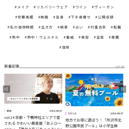
メイク
リカバリーウェア
ワイン
ヴィーガン
安藤美姫
映画
音楽
下半身痩せ
公開収録
私の珈琲時間
生き方
絶景
占い
村重杏奈
転職
熱中
熱中！ウェルチル
番組
美容
盆栽
薬膳
珈琲
新着記事
NEW
2026.08.07
番組
0
2026.08.07
たのしむ
vol.14 京都・下鴨神社エリアで愛
地方でお得に遊ぼう！「所沢市北
される かわいい蕎麦屋「あふひ〜
野公園市民プール」は小学生無
aoi〜」【誰かと私にちょっといい