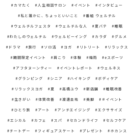
カマたく
人生相談サロン
イベント
インタビュー
私と誰かに、ちょっといいこと
番組 ウェルチル
ウェルチルフェスタ
ウェルチルな人
夏バテ
睡眠
わたしのウェルチル
ウェルビーイング
カラダ
グルメ
ドラマ
旅行
ソロ活
ヨガ
リトリート
リラックス
期間限定イベント
肩こり
体験
梅雨
eスポーツ
アフタヌーンティー
イベントレポート
ウェルネス
グランピング
シニア
ハイキング
ボディケア
リラックスヨガ
夏
高橋ユウ
新店舗
睡眠改善
生きがい
体質改善
渡邊圭祐
美脚
＃イベント
ひとり旅
アート
アンチエイジング
エクササイズ
エシカル
カフェ
スパ
セカンドライフ
セルフケア
チートデー
フィギュアスケート
プレゼント
ホカンス