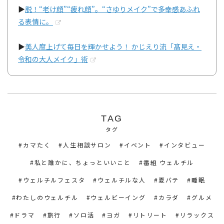
▶
脱！“老け顔”“疲れ顔”。“さゆりメイク”で多幸感あふれ
る表情に。
▶
美人度上げて毎日を輝かせよう！ かじえり流「髙見え・
令和の大人メイク」術
TAG
タグ
カマたく
人生相談サロン
イベント
インタビュー
私と誰かに、ちょっといいこと
番組 ウェルチル
ウェルチルフェスタ
ウェルチルな人
夏バテ
睡眠
わたしのウェルチル
ウェルビーイング
カラダ
グルメ
ドラマ
旅行
ソロ活
ヨガ
リトリート
リラックス