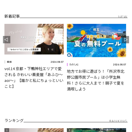
新着記事
NEW
2026.08.07
番組
0
2026.08.07
たのしむ
vol.14 京都・下鴨神社エリアで愛
地方でお得に遊ぼう！「所沢市北
される かわいい蕎麦屋「あふひ〜
野公園市民プール」は小学生無
aoi〜」【誰かと私にちょっといい
料！さらに大人まで！親子で夏を
こと】
満喫しよう
ランキング
RANKING