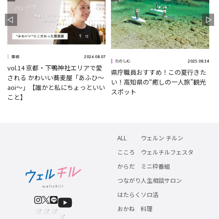
2026.08.07
番組
5
2025.08.14
たのしむ
vol.14 京都・下鴨神社エリアで愛
県庁職員おすすめ！この夏行きた
される かわいい蕎麦屋「あふひ〜
い！高知県の“癒しの一人旅”観光
aoi〜」【誰かと私にちょっといい
スポット
こと】
ALL
ウェルン チルン
こころ
ウェルチルフェスタ
からだ
ミニ枠番組
つながり
人生相談サロン
はたらく
ソロ活
おかね
料理