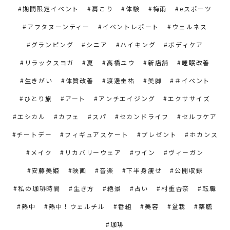
期間限定イベント
肩こり
体験
梅雨
eスポーツ
アフタヌーンティー
イベントレポート
ウェルネス
グランピング
シニア
ハイキング
ボディケア
リラックスヨガ
夏
高橋ユウ
新店舗
睡眠改善
生きがい
体質改善
渡邊圭祐
美脚
＃イベント
ひとり旅
アート
アンチエイジング
エクササイズ
エシカル
カフェ
スパ
セカンドライフ
セルフケア
チートデー
フィギュアスケート
プレゼント
ホカンス
メイク
リカバリーウェア
ワイン
ヴィーガン
安藤美姫
映画
音楽
下半身痩せ
公開収録
私の珈琲時間
生き方
絶景
占い
村重杏奈
転職
熱中
熱中！ウェルチル
番組
美容
盆栽
薬膳
珈琲