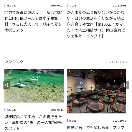
0
2026.08.07
2026.08.06
たのしむ
こころ
地方でお得に遊ぼう！「所沢市北
がん末期の母と折り合いがつかな
野公園市民プール」は小学生無
い…自分の生活を守りながら親と
ナ
料！さらに大人まで！親子で夏を
向き合う処世術【第100回：カマ
満喫しよう
たくの人生相談サロン 開き直れば
ウェルビーイング！】
ランキング
RANKING
5
2025.08.14
たのしむ
県庁職員おすすめ！この夏行きた
2025.10.18
い！高知県の“癒しの一人旅”観光
からだ
運動が苦手でも楽しめる！アラフ
スポット