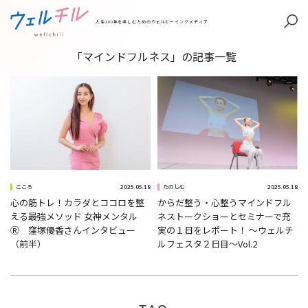
人生100年を楽しむためのウェルビーイングメディア
「マインドフルネス」の記事一覧
2025.05.18
2025.05.18
こころ
たのしむ
心の筋トレ！カラダとココロを整
からだ整う・心整うマインドフル
える最強メソッド 女神メンタル
ネストークショーとセミナーで充
Ⓡ 窪塚優香さんインタビュー
実の１日をレポート！ ～ウェルチ
（前半）
ルフェスタ２日目～Vol.2