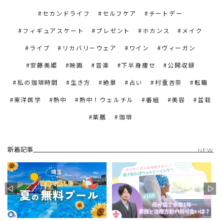
セカンドライフ
セルフケア
チートデー
フィギュアスケート
プレゼント
ホカンス
メイク
ライブ
リカバリーウェア
ワイン
ヴィーガン
安藤美姫
映画
音楽
下半身痩せ
公開収録
私の珈琲時間
生き方
絶景
占い
村重杏奈
転職
東洋医学
熱中
熱中！ウェルチル
番組
美容
盆栽
薬膳
珈琲
新着記事
NEW