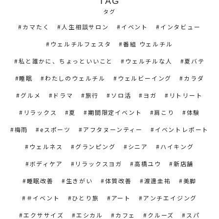
TAG
タグ
カマたく
人生相談サロン
イベント
インタビュー
ウェルチルフェスタ
番組 ウェルチル
私と誰かに、ちょっといいこと
ウェルチルな人
夏バテ
睡眠
わたしのウェルチル
ウェルビーイング
カラダ
グルメ
ドラマ
旅行
ソロ活
ヨガ
リトリート
リラックス
夏
期間限定イベント
肩こり
体験
梅雨
eスポーツ
アフタヌーンティー
イベントレポート
ウェルネス
グランピング
シニア
ハイキング
ボディケア
リラックスヨガ
高橋ユウ
新店舗
睡眠改善
生きがい
体質改善
渡邊圭祐
美脚
＃イベント
ひとり旅
アート
アンチエイジング
エクササイズ
エシカル
カフェ
クルーズ
スパ