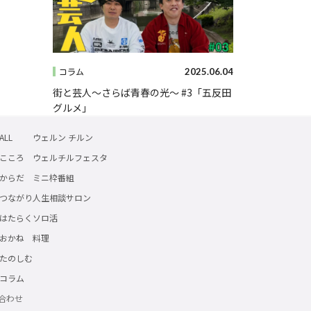
2025.06.04
コラム
街と芸人～さらば青春の光～ #3「五反田
グルメ」
ALL
ウェルン チルン
こころ
ウェルチルフェスタ
からだ
ミニ枠番組
つながり
人生相談サロン
はたらく
ソロ活
おかね
料理
たのしむ
コラム
合わせ