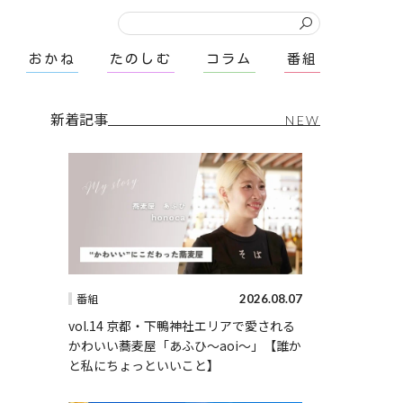
おかね
たのしむ
コラム
番組
新着記事
NEW
2026.08.07
番組
vol.14 京都・下鴨神社エリアで愛される
かわいい蕎麦屋「あふひ〜aoi〜」【誰か
と私にちょっといいこと】