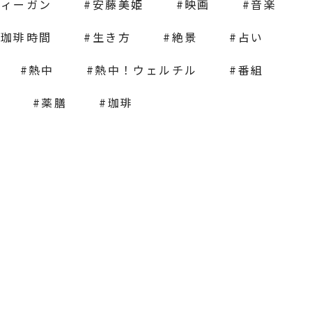
ヴィーガン
安藤美姫
映画
音楽
の珈琲時間
生き方
絶景
占い
熱中
熱中！ウェルチル
番組
栽
薬膳
珈琲