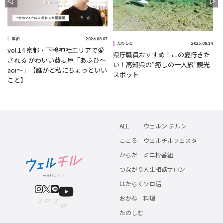
2026.08.07
番組
2025.08.14
たのしむ
vol.14 京都・下鴨神社エリアで愛
県庁職員おすすめ！この夏行きた
0
される かわいい蕎麦屋「あふひ〜
い！高知県の“癒しの一人旅”観光
aoi〜」【誰かと私にちょっといい
スポット
こと】
ALL
ウェルン チルン
こころ
ウェルチルフェスタ
からだ
ミニ枠番組
つながり
人生相談サロン
はたらく
ソロ活
おかね
料理
たのしむ