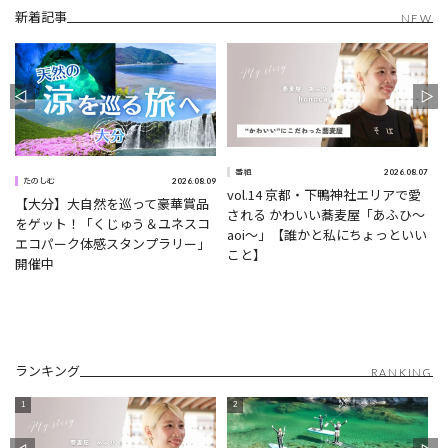
新着記事
NEW
1
2026.08.07
番組
2026.08.09
たのしむ
vol.14 京都・下鴨神社エリアで愛
【大分】大自然を巡って豪華賞品
される かわいい蕎麦屋「あふひ〜
をゲット！「くじゅう＆ユネスコ
aoi〜」【誰かと私にちょっといい
エコパーク体感スタンプラリー」
こと】
開催中
ランキング
RANKING