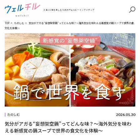
人生100年を楽しむためのウェルビーイングメディア
TOP
>
たのしむ
>
気分がアガる“妄想架空鍋”ってどんな味？～海外気分を味わえる新感覚の鍋スープで世界の食
文化を体験～
2026.01.30
たのしむ
気分がアガる“妄想架空鍋”ってどんな味？～海外気分を味わ
える新感覚の鍋スープで世界の食文化を体験～