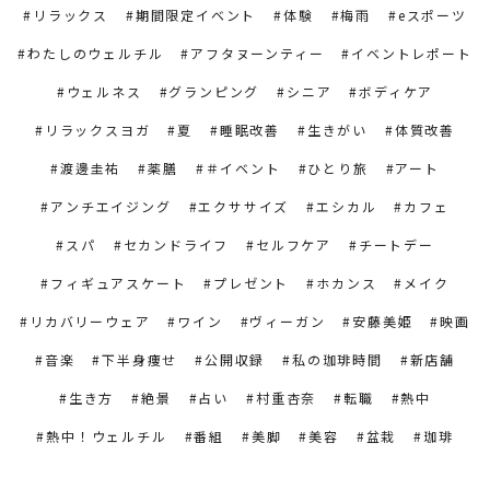
リラックス
期間限定イベント
体験
梅雨
eスポーツ
わたしのウェルチル
アフタヌーンティー
イベントレポート
ウェルネス
グランピング
シニア
ボディケア
リラックスヨガ
夏
睡眠改善
生きがい
体質改善
渡邊圭祐
薬膳
＃イベント
ひとり旅
アート
アンチエイジング
エクササイズ
エシカル
カフェ
スパ
セカンドライフ
セルフケア
チートデー
フィギュアスケート
プレゼント
ホカンス
メイク
リカバリーウェア
ワイン
ヴィーガン
安藤美姫
映画
音楽
下半身痩せ
公開収録
私の珈琲時間
新店舗
生き方
絶景
占い
村重杏奈
転職
熱中
熱中！ウェルチル
番組
美脚
美容
盆栽
珈琲