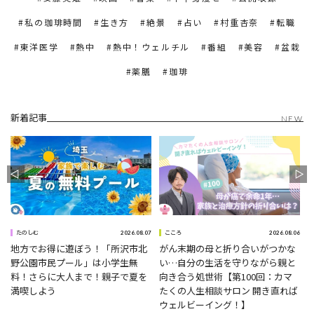
私の珈琲時間
生き方
絶景
占い
村重杏奈
転職
東洋医学
熱中
熱中！ウェルチル
番組
美容
盆栽
薬膳
珈琲
新着記事
NEW
0
2026.08.07
2026.08.06
たのしむ
こころ
地方でお得に遊ぼう！「所沢市北
がん末期の母と折り合いがつかな
野公園市民プール」は小学生無
い…自分の生活を守りながら親と
ナ
料！さらに大人まで！親子で夏を
向き合う処世術【第100回：カマ
満喫しよう
たくの人生相談サロン 開き直れば
ウェルビーイング！】