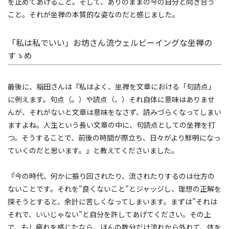
を止めてあげること。そして、ありのままの今の自分と向き合う
こと。それが坐禅の本質的な姿なのだと感じました。
「私は私でいい」お坊さん流ウェルビーイングな坐禅の
すゝめ
最後に、稲田さんは『私はよく、坐禅を文章における「句読点」
に例えます。句点（。）や読点（、）それ自体に意味はありませ
んが、それがないと文章は意味をなさず、読みづらくなってしまい
ますよね。人生という長い文章の中に、句読点としての坐禅を打
つ。そうすることで、前後の時間が際立ち、日々がより鮮明になっ
ていくのだと思います。』と教えてくださいました。
『今の時代、何かに振り回されたり、流されたりするのは仕方の
ないことです。それを”良くないこと”とジャッジし、理想の正解を
探そうとすると、余計に苦しくなってしまいます。まずは”それは
それで、いいじゃない”と自分を許してあげてください。その上
で、もし疲れを感じたなら、ほんの数分だけ流れから外れて、体を