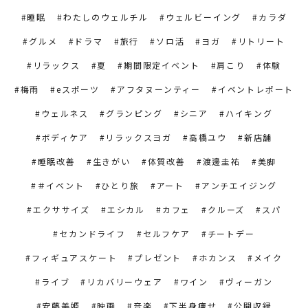
睡眠
わたしのウェルチル
ウェルビーイング
カラダ
グルメ
ドラマ
旅行
ソロ活
ヨガ
リトリート
リラックス
夏
期間限定イベント
肩こり
体験
梅雨
eスポーツ
アフタヌーンティー
イベントレポート
ウェルネス
グランピング
シニア
ハイキング
ボディケア
リラックスヨガ
高橋ユウ
新店舗
睡眠改善
生きがい
体質改善
渡邊圭祐
美脚
＃イベント
ひとり旅
アート
アンチエイジング
エクササイズ
エシカル
カフェ
クルーズ
スパ
セカンドライフ
セルフケア
チートデー
フィギュアスケート
プレゼント
ホカンス
メイク
ライブ
リカバリーウェア
ワイン
ヴィーガン
安藤美姫
映画
音楽
下半身痩せ
公開収録