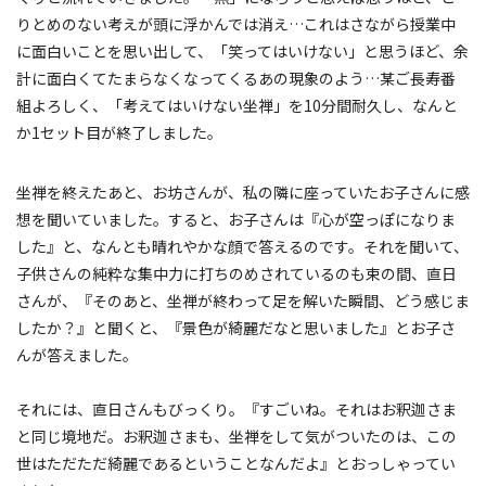
りとめのない考えが頭に浮かんでは消え…これはさながら授業中
に面白いことを思い出して、「笑ってはいけない」と思うほど、余
計に面白くてたまらなくなってくるあの現象のよう…某ご長寿番
組よろしく、「考えてはいけない坐禅」を10分間耐久し、なんと
か1セット目が終了しました。
坐禅を終えたあと、お坊さんが、私の隣に座っていたお子さんに感
想を聞いていました。すると、お子さんは『心が空っぽになりま
した』と、なんとも晴れやかな顔で答えるのです。それを聞いて、
子供さんの純粋な集中力に打ちのめされているのも束の間、直日
さんが、『そのあと、坐禅が終わって足を解いた瞬間、どう感じま
したか？』と聞くと、『景色が綺麗だなと思いました』とお子さ
んが答えました。
それには、直日さんもびっくり。『すごいね。それはお釈迦さま
と同じ境地だ。お釈迦さまも、坐禅をして気がついたのは、この
世はただただ綺麗であるということなんだよ』とおっしゃってい