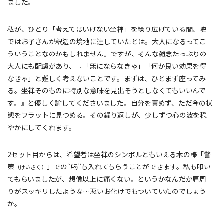
ました。
私が、ひとり「考えてはいけない坐禅」を繰り広げている間、隣
ではお子さんが釈迦の境地に達していたとは。大人になるってこ
ういうことなのかもしれません。ですが、そんな雑念たっぷりの
大人にも配慮があり、『「無にならなきゃ」「何か良い効果を得
なきゃ」と難しく考えないことです。まずは、ひとまず座ってみ
る。坐禅そのものに特別な意味を見出そうとしなくてもいいんで
す。』と優しく諭してくださいました。自分を責めず、ただ今の状
態をフラットに見つめる。その繰り返しが、少しずつ心の波を穏
やかにしてくれます。
2セット目からは、希望者は坐禅のシンボルともいえる木の棒「警
策
」での“喝”も入れてもらうことができます。私も叩い
（けいさく）
てもらいましたが、想像以上に痛くない。というかなんだか肩周
りがスッキリしたような…悪いお化けでもついていたのでしょう
か。