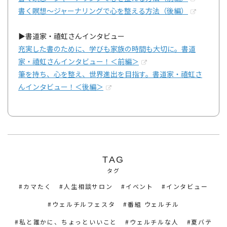
書く瞑想～ジャーナリングで心を整える方法（後編）
▶書道家・禧虹さんインタビュー
充実した書のために、学びも家族の時間も大切に。書道
家・禧虹さんインタビュー！＜前編＞
筆を持ち、心を整え、世界進出を目指す。書道家・禧虹さ
んインタビュー！＜後編＞
TAG
タグ
カマたく
人生相談サロン
イベント
インタビュー
ウェルチルフェスタ
番組 ウェルチル
私と誰かに、ちょっといいこと
ウェルチルな人
夏バテ