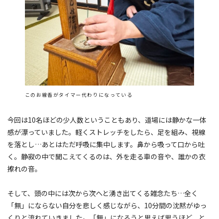
このお線香がタイマー代わりになっている
今回は10名ほどの少人数ということもあり、道場には静かな一体
感が漂っていました。軽くストレッチをしたら、足を組み、視線
を落とし…あとはただ呼吸に集中します。鼻から吸って口から吐
く。静寂の中で聞こえてくるのは、外を走る車の音や、誰かの衣
擦れの音。
そして、頭の中には次から次へと湧き出てくる雑念たち…全く
「無」にならない自分を悲しく感じながら、10分間の沈黙がゆっ
くりと流れていきました。「無」になろうと思えば思うほど、と