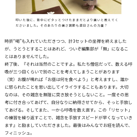
叩いた後に、背中にピタッとつけたままだとより痛いと教えてく
ださいました。そのあたりの痛さ調節も直日さんの力量？
時折“喝”も入れていただきつつ、計3セットの坐禅を終えました
が、うとうとすることはあれど、ついぞ編集部が「無」になるこ
とはありませんでした。
終了後、『それは当然のことですよ。私たち僧侶だって、数える呼
吸が三つ目くらいで別のことを考えてしまうことがあります
（笑）お腹が鳴れば「お昼は何を食べよう」と考えますし、誰か
に怒られたことを思い出してイライラすることもあります。大切
なのは、その雑念を無理に突き放そうとしないこと。一度その思
考に付き合ってあげて、自分なりに納得させてから、そっと手放し
てあげる。そしてまた、一から呼吸を数え直す。この「リセット」
の練習を繰り返すことで、雑念を手放すスピードが早くなっていき
ます』と励ましていただきました。最後はみんなでお経を読んで、
フィニッシュ。