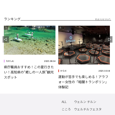
ランキング
RANKING
5
2025.08.14
たのしむ
県庁職員おすすめ！この夏行きた
2025.10.18
い！高知県の“癒しの一人旅”観光
からだ
運動が苦手でも楽しめる！アラフ
スポット
ォー女性の「暗闇トランポリン」
体験記
ALL
ウェルン チルン
こころ
ウェルチルフェスタ