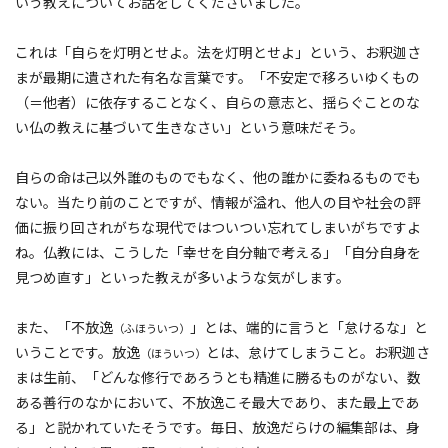
いう教えについてお話をしてくださいました。
これは「自らを灯明とせよ。法を灯明とせよ」という、お釈迦さ
まが最期に遺された有名な言葉です。「不安定で移ろいゆくもの
（＝他者）に依存することなく、自らの意志と、揺らぐことのな
い仏の教えに基づいて生きなさい」という意味だそう。
自らの命は己以外誰のものでもなく、他の誰かに委ねるものでも
ない。当たり前のことですが、情報が溢れ、他人の目や社会の評
価に振り回されがちな現代ではついつい忘れてしまいがちですよ
ね。仏教には、こうした「幸せを自分軸で考える」「自分自身を
見つめ直す」といった教えが多いような気がします。
また、「不放逸
」とは、端的に言うと「怠けるな」と
（ふほういつ）
いうことです。放逸
とは、怠けてしまうこと。お釈迦さ
（ほういつ）
まは生前、「どんな修行であろうとも精進に勝るものがない、数
ある善行のなかにおいて、不放逸こそ最大であり、また最上であ
る」と説かれていたそうです。毎日、放逸だらけの編集部は、身