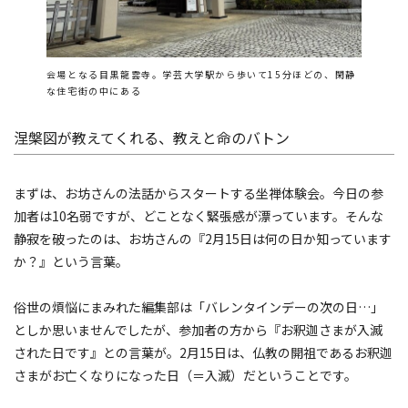
会場となる目黒龍雲寺。学芸大学駅から歩いて15分ほどの、閑静
な住宅街の中にある
涅槃図が教えてくれる、教えと命のバトン
まずは、お坊さんの法話からスタートする坐禅体験会。今日の参
加者は10名弱ですが、どことなく緊張感が漂っています。そんな
静寂を破ったのは、お坊さんの『2月15日は何の日か知っています
か？』という言葉。
俗世の煩悩にまみれた編集部は「バレンタインデーの次の日…」
としか思いませんでしたが、参加者の方から『お釈迦さまが入滅
された日です』との言葉が。2月15日は、仏教の開祖であるお釈迦
さまがお亡くなりになった日（＝入滅）だということです。