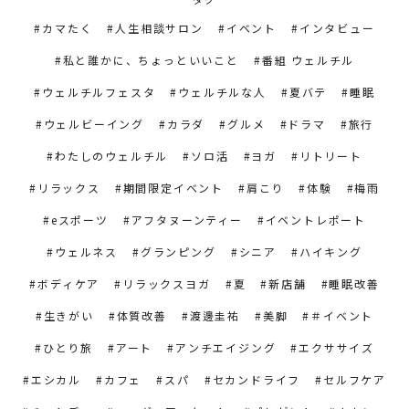
カマたく
人生相談サロン
イベント
インタビュー
私と誰かに、ちょっといいこと
番組 ウェルチル
ウェルチルフェスタ
ウェルチルな人
夏バテ
睡眠
ウェルビーイング
カラダ
グルメ
ドラマ
旅行
わたしのウェルチル
ソロ活
ヨガ
リトリート
リラックス
期間限定イベント
肩こり
体験
梅雨
eスポーツ
アフタヌーンティー
イベントレポート
ウェルネス
グランピング
シニア
ハイキング
ボディケア
リラックスヨガ
夏
新店舗
睡眠改善
生きがい
体質改善
渡邊圭祐
美脚
＃イベント
ひとり旅
アート
アンチエイジング
エクササイズ
エシカル
カフェ
スパ
セカンドライフ
セルフケア