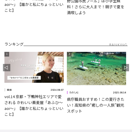
野公園市民プール」は小学生無
aoi〜」【誰かと私にちょっといい
料！さらに大人まで！親子で夏を
こと】
満喫しよう
ランキング
RANKING
2026.08.07
番組
5
2025.08.14
たのしむ
vol.14 京都・下鴨神社エリアで愛
県庁職員おすすめ！この夏行きた
される かわいい蕎麦屋「あふひ〜
い！高知県の“癒しの一人旅”観光
aoi〜」【誰かと私にちょっといい
スポット
こと】