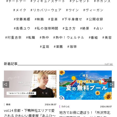
チートデー
フィギュアスケート
プレゼント
ホカンス
メイク
リカバリーウェア
ワイン
ヴィーガン
安藤美姫
映画
音楽
下半身痩せ
公開収録
高橋ユウ
私の珈琲時間
生き方
絶景
占い
村重杏奈
転職
熱中
熱中！ウェルチル
番組
美容
盆栽
薬膳
珈琲
新着記事
NEW
2026.08.07
番組
0
2026.08.07
たのしむ
vol.14 京都・下鴨神社エリアで愛
地方でお得に遊ぼう！「所沢市北
される かわいい蕎麦屋「あふひ〜