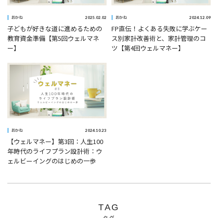
2025.02.02
2024.12.09
おかね
おかね
子どもが好きな道に進めるための
FP直伝！よくある失敗に学ぶケー
教育資金準備【第5回ウェルマネ
ス別家計改善術と、家計管理のコ
ー】
ツ【第4回ウェルマネー】
2024.10.23
おかね
【ウェルマネー】第3回：人生100
年時代のライフプラン設計術：ウ
ェルビーイングのはじめの一歩
TAG
タグ