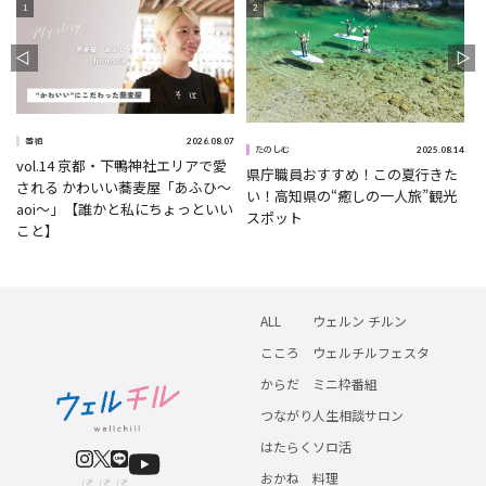
2026.08.07
番組
5
2025.08.14
たのしむ
vol.14 京都・下鴨神社エリアで愛
県庁職員おすすめ！この夏行きた
される かわいい蕎麦屋「あふひ〜
い！高知県の“癒しの一人旅”観光
aoi〜」【誰かと私にちょっといい
スポット
こと】
ALL
ウェルン チルン
こころ
ウェルチルフェスタ
からだ
ミニ枠番組
つながり
人生相談サロン
はたらく
ソロ活
おかね
料理