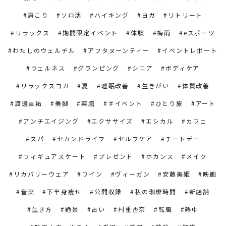
肩こり
ソロ活
ハイキング
ヨガ
リトリート
リラックス
期間限定イベント
体験
梅雨
eスポーツ
わたしのウェルチル
アフタヌーンティー
イベントレポート
ウェルネス
グランピング
シニア
ボディケア
リラックスヨガ
夏
睡眠改善
生きがい
体質改善
渡邊圭祐
美脚
薬膳
＃イベント
ひとり旅
アート
アンチエイジング
エクササイズ
エシカル
カフェ
スパ
セカンドライフ
セルフケア
チートデー
フィギュアスケート
プレゼント
ホカンス
メイク
リカバリーウェア
ワイン
ヴィーガン
安藤美姫
映画
音楽
下半身痩せ
公開収録
私の珈琲時間
新店舗
生き方
絶景
占い
村重杏奈
転職
熱中