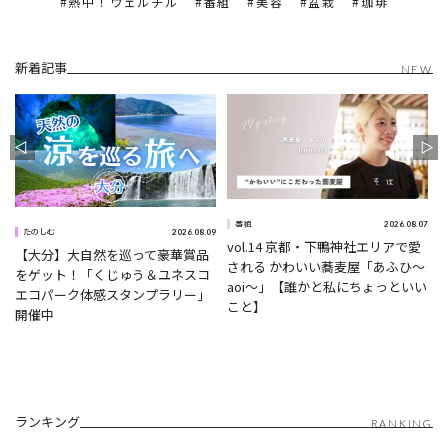
熱中！ウェルチル
番組
美容
盆栽
珈琲
新着記事
NEW
1
2026.08.07
番組
2026.08.09
たのしむ
vol.14 京都・下鴨神社エリアで愛
【大分】大自然を巡って豪華賞品
される かわいい蕎麦屋「あふひ〜
をゲット！「くじゅう＆ユネスコ
aoi〜」【誰かと私にちょっといい
エコパーク体感スタンプラリー」
こと】
開催中
ランキング
RANKING