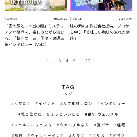
2026.05.25
2026.05.25
たのしむ
たのしむ
「表の顔と、本当の顔」ミステリ
味の素AGF株式会社提供。プロか
アスな役柄を、楽しみながら演じ
ら学ぶ「美味しい珈琲の淹れ方講
る。「銀河の一票」俳優・渡邊圭
座」
祐インタビュー（Vol.1）
1
…
3
4
5
…
20
TAG
タグ
カマたく
イベント
人生相談サロン
インタビュー
私と誰かに、ちょっといいこと
番組 ウェルチル
ウェルチルフェスタ
ウェルチルな人
夏バテ
睡眠
旅行
ウェルビーイング
カラダ
グルメ
ドラマ