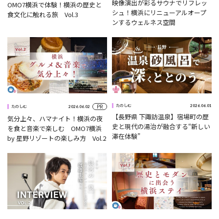
映像演出が彩るサウナでリフレッ
OMO7横浜で体験！横浜の歴史と
シュ！横浜にリニューアルオープ
食文化に触れる旅 Vol.3
ンするウェルネス空間
PR
2026.06.01
たのしむ
2026.06.02
たのしむ
【長野県 下諏訪温泉】宿場町の歴
気分上々、ハマナイト！横浜の夜
史と現代の湯治が融合する“新しい
を食と音楽で楽しむ OMO7横浜
滞在体験”
by 星野リゾートの楽しみ方 Vol.2