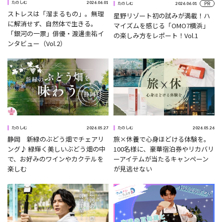
PR
2026.06.01
たのしむ
2026.06.01
たのしむ
ストレスは「溜まるもの」。無理
星野リゾート初の試みが満載！ハ
に解消せず、自然体で生きる。
マイズムを感じる「OMO7横浜」
「銀河の一票」俳優・渡邊圭祐イ
の楽しみ方をレポート！Vol.1
ンタビュー（Vol.2）
2026.05.27
2026.05.26
たのしむ
たのしむ
静岡 新緑のぶどう畑でチェアリ
旅×休養で心身ほどける体験を。
ング♪ 緑輝く美しいぶどう畑の中
100名様に、豪華宿泊券やリカバリ
で、お好みのワインやカクテルを
ーアイテムが当たるキャンペーン
楽しむ
が見逃せない