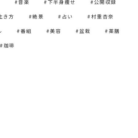
画
音楽
下半身痩せ
公開収録
生き方
絶景
占い
村重杏奈
ル
番組
美容
盆栽
薬膳
珈琲