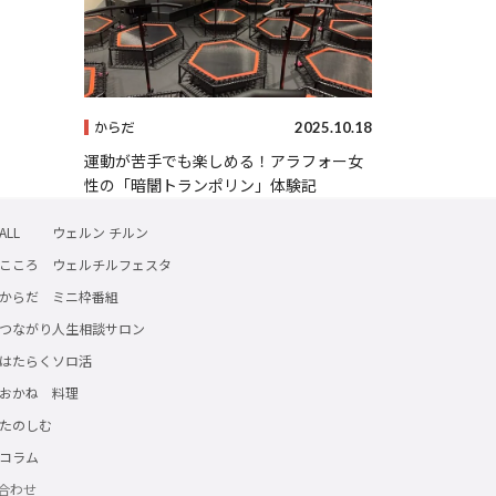
2025.10.18
からだ
運動が苦手でも楽しめる！アラフォー女
性の「暗闇トランポリン」体験記
ALL
ウェルン チルン
こころ
ウェルチルフェスタ
からだ
ミニ枠番組
つながり
人生相談サロン
はたらく
ソロ活
おかね
料理
たのしむ
コラム
合わせ