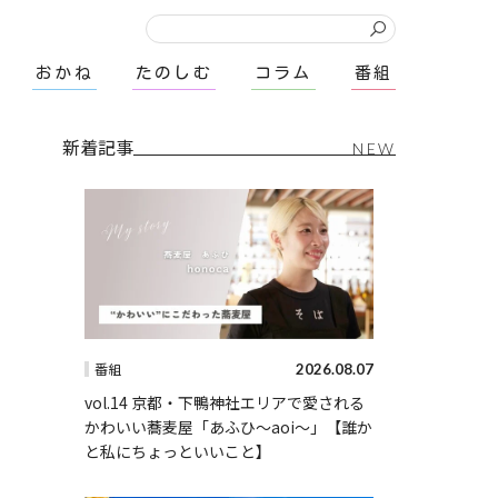
おかね
たのしむ
コラム
番組
新着記事
NEW
2026.08.07
番組
vol.14 京都・下鴨神社エリアで愛される
かわいい蕎麦屋「あふひ〜aoi〜」【誰か
と私にちょっといいこと】