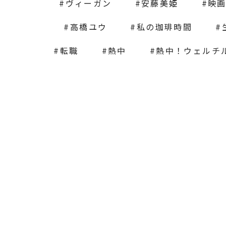
ヴィーガン
安藤美姫
映
高橋ユウ
私の珈琲時間
転職
熱中
熱中！ウェルチ