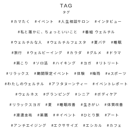
TAG
タグ
カマたく
イベント
人生相談サロン
インタビュー
私と誰かに、ちょっといいこと
番組 ウェルチル
ウェルチルな人
ウェルチルフェスタ
夏バテ
睡眠
旅行
ウェルビーイング
カラダ
グルメ
ドラマ
肩こり
ソロ活
ハイキング
ヨガ
リトリート
リラックス
期間限定イベント
体験
梅雨
eスポーツ
わたしのウェルチル
アフタヌーンティー
イベントレポート
ウェルネス
グランピング
シニア
ボディケア
リラックスヨガ
夏
睡眠改善
生きがい
体質改善
渡邊圭祐
薬膳
＃イベント
ひとり旅
アート
アンチエイジング
エクササイズ
エシカル
カフェ