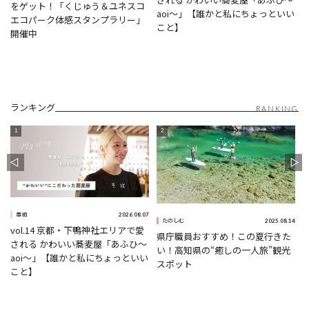
をゲット！「くじゅう＆ユネスコ
aoi〜」【誰かと私にちょっといい
エコパーク体感スタンプラリー」
こと】
開催中
ランキング
RANKING
2026.08.07
番組
2025.08.14
たのしむ
vol.14 京都・下鴨神社エリアで愛
県庁職員おすすめ！この夏行きた
0
される かわいい蕎麦屋「あふひ〜
い！高知県の“癒しの一人旅”観光
aoi〜」【誰かと私にちょっといい
スポット
こと】