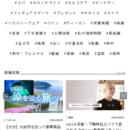
スパ
セカンドライフ
セルフケア
チートデー
フィギュアスケート
プレゼント
ホカンス
メイク
リカバリーウェア
ワイン
ヴィーガン
安藤美姫
映画
音楽
下半身痩せ
公開収録
私の珈琲時間
新店舗
生き方
絶景
占い
村重杏奈
転職
熱中
熱中！ウェルチル
番組
美脚
美容
盆栽
珈琲
新着記事
NEW
1
2026.08.07
番組
2026.08.09
たのしむ
vol.14 京都・下鴨神社エリアで愛
【大分】大自然を巡って豪華賞品
される かわいい蕎麦屋「あふひ〜