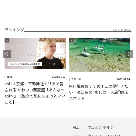
ランキング
RANKING
2026.08.07
番組
5
2025.08.14
たのしむ
vol.14 京都・下鴨神社エリアで愛
県庁職員おすすめ！この夏行きた
される かわいい蕎麦屋「あふひ〜
い！高知県の“癒しの一人旅”観光
aoi〜」【誰かと私にちょっといい
スポット
こと】
ALL
ウェルン チルン
こころ
ウェルチルフェスタ