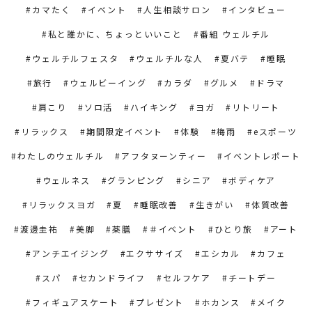
カマたく
イベント
人生相談サロン
インタビュー
私と誰かに、ちょっといいこと
番組 ウェルチル
ウェルチルフェスタ
ウェルチルな人
夏バテ
睡眠
旅行
ウェルビーイング
カラダ
グルメ
ドラマ
肩こり
ソロ活
ハイキング
ヨガ
リトリート
リラックス
期間限定イベント
体験
梅雨
eスポーツ
わたしのウェルチル
アフタヌーンティー
イベントレポート
ウェルネス
グランピング
シニア
ボディケア
リラックスヨガ
夏
睡眠改善
生きがい
体質改善
渡邊圭祐
美脚
薬膳
＃イベント
ひとり旅
アート
アンチエイジング
エクササイズ
エシカル
カフェ
スパ
セカンドライフ
セルフケア
チートデー
フィギュアスケート
プレゼント
ホカンス
メイク