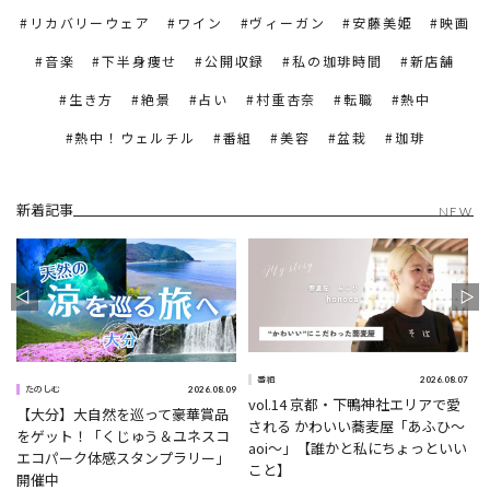
リカバリーウェア
ワイン
ヴィーガン
安藤美姫
映画
音楽
下半身痩せ
公開収録
私の珈琲時間
新店舗
生き方
絶景
占い
村重杏奈
転職
熱中
熱中！ウェルチル
番組
美容
盆栽
珈琲
新着記事
NEW
1
2026.08.07
番組
2026.08.09
たのしむ
vol.14 京都・下鴨神社エリアで愛
【大分】大自然を巡って豪華賞品
される かわいい蕎麦屋「あふひ〜
をゲット！「くじゅう＆ユネスコ
aoi〜」【誰かと私にちょっといい
エコパーク体感スタンプラリー」
こと】
開催中