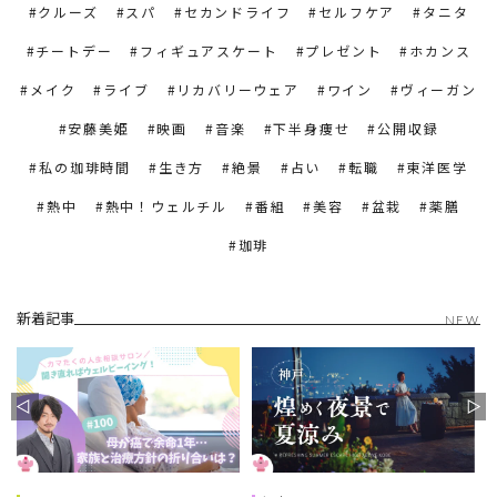
クルーズ
スパ
セカンドライフ
セルフケア
タニタ
チートデー
フィギュアスケート
プレゼント
ホカンス
メイク
ライブ
リカバリーウェア
ワイン
ヴィーガン
安藤美姫
映画
音楽
下半身痩せ
公開収録
私の珈琲時間
生き方
絶景
占い
転職
東洋医学
熱中
熱中！ウェルチル
番組
美容
盆栽
薬膳
珈琲
新着記事
NEW