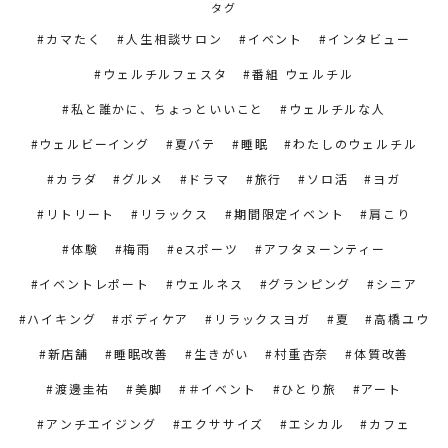
タグ
カマたく
人生相談サロン
イベント
インタビュー
ウェルチルフェスタ
番組 ウェルチル
私と誰かに、ちょっといいこと
ウェルチルな人
ウェルビーイング
夏バテ
睡眠
わたしのウェルチル
カラダ
グルメ
ドラマ
旅行
ソロ活
ヨガ
リトリート
リラックス
期間限定イベント
肩こり
体験
梅雨
eスポーツ
アフタヌーンティー
イベントレポート
ウェルネス
グランピング
シニア
ハイキング
ボディケア
リラックスヨガ
夏
高橋ユウ
新店舗
睡眠改善
生きがい
村重杏奈
体質改善
渡邊圭祐
美脚
＃イベント
ひとり旅
アート
アンチエイジング
エクササイズ
エシカル
カフェ