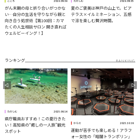
9
2026.08.06
2026.08.05
こころ
たのしむ
がん末期の母と折り合いがつかな
夏のご褒美は神戸の山上で。ビア
い…自分の生活を守りながら親と
テラス×イルミネーション、五感
向き合う処世術【第100回：カマ
で涼を楽しむ贅沢時間。
たくの人生相談サロン 開き直れば
ウェルビーイング！】
ランキング
RANKING
5
2025.08.14
たのしむ
県庁職員おすすめ！この夏行きた
2025.10.18
い！高知県の“癒しの一人旅”観光
からだ
運動が苦手でも楽しめる！アラフ
スポット
ォー女性の「暗闇トランポリン」