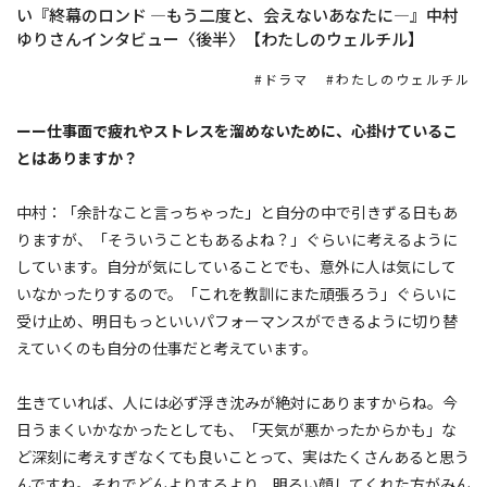
い『終幕のロンド —もう二度と、会えないあなたに—』中村
ゆりさんインタビュー〈後半〉【わたしのウェルチル】
ドラマ
わたしのウェルチル
ーー仕事面で疲れやストレスを溜めないために、心掛けているこ
とはありますか？
中村：「余計なこと言っちゃった」と自分の中で引きずる日もあ
りますが、「そういうこともあるよね？」ぐらいに考えるように
しています。自分が気にしていることでも、意外に人は気にして
いなかったりするので。「これを教訓にまた頑張ろう」ぐらいに
受け止め、明日もっといいパフォーマンスができるように切り替
えていくのも自分の仕事だと考えています。
生きていれば、人には必ず浮き沈みが絶対にありますからね。今
日うまくいかなかったとしても、「天気が悪かったからかも」な
ど深刻に考えすぎなくても良いことって、実はたくさんあると思う
んですね。それでどんよりするより、明るい顔してくれた方がみん