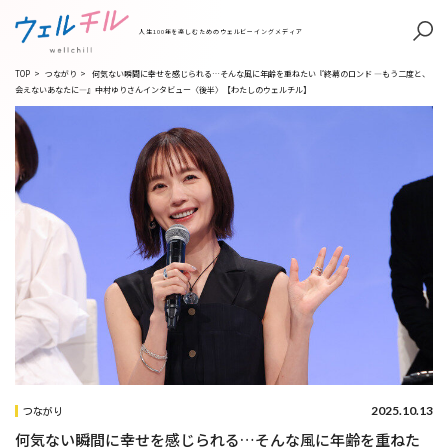
人生100年を楽しむためのウェルビーイングメディア
TOP
>
つながり
>
何気ない瞬間に幸せを感じられる…そんな風に年齢を重ねたい『終幕のロンド —もう二度と、
会えないあなたに—』中村ゆりさんインタビュー〈後半〉【わたしのウェルチル】
2025.10.13
つながり
何気ない瞬間に幸せを感じられる…そんな風に年齢を重ねた