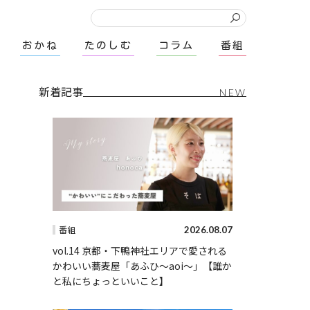
おかね
たのしむ
コラム
番組
新着記事
NEW
2026.08.07
番組
vol.14 京都・下鴨神社エリアで愛される
かわいい蕎麦屋「あふひ〜aoi〜」【誰か
と私にちょっといいこと】