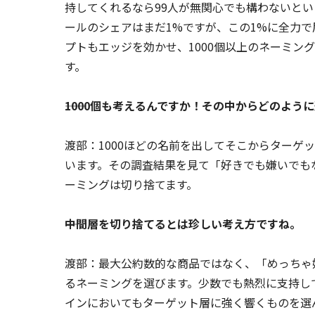
持してくれるなら99人が無関心でも構わないと
ールのシェアはまだ1%ですが、この1%に全力
プトもエッジを効かせ、1000個以上のネーミン
す。
――1000個も考えるんですか！その中からどのよ
渡部：1000ほどの名前を出してそこからターゲ
います。その調査結果を見て「好きでも嫌いでも
ーミングは切り捨てます。
――中間層を切り捨てるとは珍しい考え方ですね。
渡部：最大公約数的な商品ではなく、「めっちゃ
るネーミングを選びます。少数でも熱烈に支持し
インにおいてもターゲット層に強く響くものを選