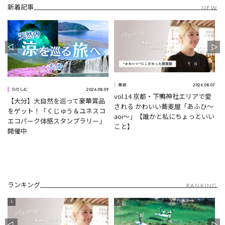
新着記事
NEW
1
2026.08.07
番組
2026.08.09
たのしむ
vol.14 京都・下鴨神社エリアで愛
【大分】大自然を巡って豪華賞品
される かわいい蕎麦屋「あふひ〜
をゲット！「くじゅう＆ユネスコ
aoi〜」【誰かと私にちょっといい
エコパーク体感スタンプラリー」
こと】
開催中
ランキング
RANKING