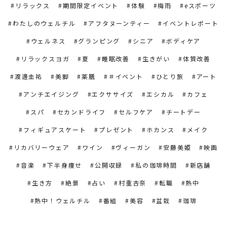
リラックス
期間限定イベント
体験
梅雨
eスポーツ
わたしのウェルチル
アフタヌーンティー
イベントレポート
ウェルネス
グランピング
シニア
ボディケア
リラックスヨガ
夏
睡眠改善
生きがい
体質改善
渡邊圭祐
美脚
薬膳
＃イベント
ひとり旅
アート
アンチエイジング
エクササイズ
エシカル
カフェ
スパ
セカンドライフ
セルフケア
チートデー
フィギュアスケート
プレゼント
ホカンス
メイク
リカバリーウェア
ワイン
ヴィーガン
安藤美姫
映画
音楽
下半身痩せ
公開収録
私の珈琲時間
新店舗
生き方
絶景
占い
村重杏奈
転職
熱中
熱中！ウェルチル
番組
美容
盆栽
珈琲