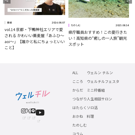
2026.08.07
番組
5
2025.08.14
たのしむ
vol.14 京都・下鴨神社エリアで愛
県庁職員おすすめ！この夏行きた
される かわいい蕎麦屋「あふひ〜
い！高知県の“癒しの一人旅”観光
aoi〜」【誰かと私にちょっといい
スポット
こと】
ALL
ウェルン チルン
こころ
ウェルチルフェスタ
からだ
ミニ枠番組
つながり
人生相談サロン
はたらく
ソロ活
おかね
料理
たのしむ
コラム