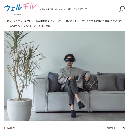
人生100年を楽しむためのウェルビーイングメディア
TOP
>
からだ
>
★プレゼント企画あり★【ウェルチル女子が行く】パソコンやスマホで疲れた目を”ながら”でケ
ア「 DOCTORAIR 3DアイマジックREM-04」
2024.11.15
からだ