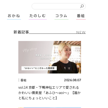
おかね
たのしむ
コラム
番組
新着記事
NEW
2026.08.07
番組
vol.14 京都・下鴨神社エリアで愛される
かわいい蕎麦屋「あふひ〜aoi〜」【誰か
と私にちょっといいこと】