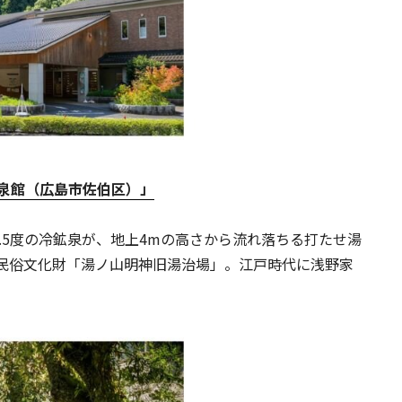
泉館（広島市佐伯区）」
.5度の冷鉱泉が、地上4mの高さから流れ落ちる打たせ湯
民俗文化財「湯ノ山明神旧湯治場」。江戸時代に浅野家