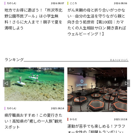
0
2026.08.07
2026.08.06
たのしむ
こころ
地方でお得に遊ぼう！「所沢市北
がん末期の母と折り合いがつかな
野公園市民プール」は小学生無
い…自分の生活を守りながら親と
ナ
料！さらに大人まで！親子で夏を
向き合う処世術【第100回：カマ
満喫しよう
たくの人生相談サロン 開き直れば
ウェルビーイング！】
ランキング
RANKING
5
2025.08.14
たのしむ
県庁職員おすすめ！この夏行きた
2025.10.18
い！高知県の“癒しの一人旅”観光
からだ
運動が苦手でも楽しめる！アラフ
スポット
ォー女性の「暗闇トランポリン」