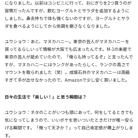
になりました。以前はコンビニに行って、おにぎりを2つ買うのが
習慣だったんですが、飲むヨーグルトとサラダを追加するように
しました。鼻炎持ちで体も強くないのですが、ヨーグルトとサラ
ダを食べるようにしてから体調を崩さなくなりました。
ユウショウ：あと、マヌカハニー。東京の芸人がマヌカハニーを
買ってるらしいって情報が大阪でも広まったんです。M-1の楽屋で
東京の芸人が舐めていたので、「俺らも持ってるぞ」と言ったんで
すが、マヌカハニーにはランクがあったらしく、ランクの高さで
マウントを取られました（笑）。成城石井のマヌカハニーは高級
すぎて手が出せなかったので、Amazonで少し安く買いました。
――日々の生活で「楽しい！」と思う瞬間は？
ユウショウ：ネタのことがいつも頭にあって、何をしてるときでも
気になってしまうので、いいボケを思いついたときだけが唯一安ら
げる瞬間です。「俺って天才か？」って自己肯定感が爆上がりしま
す。