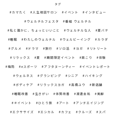
タグ
カマたく
人生相談サロン
イベント
インタビュー
ウェルチルフェスタ
番組 ウェルチル
私と誰かに、ちょっといいこと
ウェルチルな人
夏バテ
睡眠
わたしのウェルチル
ウェルビーイング
カラダ
グルメ
ドラマ
旅行
ソロ活
ヨガ
リトリート
リラックス
夏
期間限定イベント
肩こり
体験
梅雨
eスポーツ
アフタヌーンティー
イベントレポート
ウェルネス
グランピング
シニア
ハイキング
ボディケア
リラックスヨガ
高橋ユウ
新店舗
睡眠改善
生きがい
体質改善
渡邊圭祐
美脚
＃イベント
ひとり旅
アート
アンチエイジング
エクササイズ
エシカル
カフェ
クルーズ
スパ