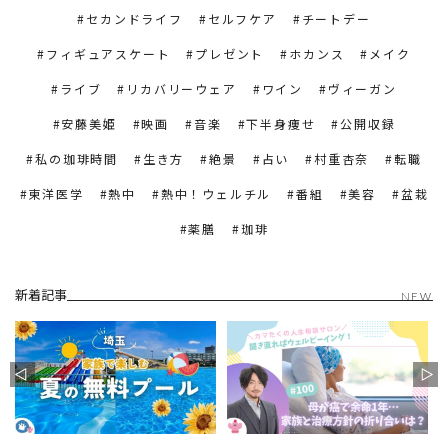
セカンドライフ
セルフケア
チートデー
フィギュアスケート
プレゼント
ホカンス
メイク
ライブ
リカバリーウェア
ワイン
ヴィーガン
安藤美姫
映画
音楽
下半身痩せ
公開収録
私の珈琲時間
生き方
絶景
占い
村重杏奈
転職
東洋医学
熱中
熱中！ウェルチル
番組
美容
盆栽
薬膳
珈琲
新着記事
NEW