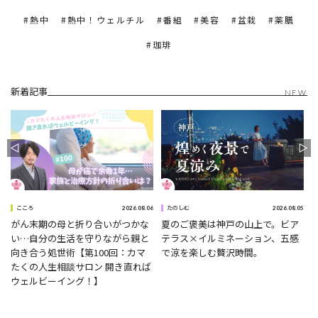
熱中
熱中！ウェルチル
番組
美容
盆栽
薬膳
珈琲
新着記事
NEW
9
2026.08.06
2026.08.05
こころ
たのしむ
がん末期の母と折り合いがつかな
夏のご褒美は神戸の山上で。ビア
い…自分の生活を守りながら親と
テラス×イルミネーション、五感
向き合う処世術【第100回：カマ
で涼を楽しむ贅沢時間。
たくの人生相談サロン 開き直れば
ウェルビーイング！】