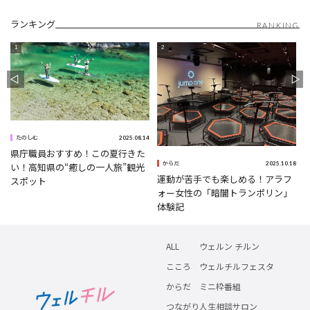
ランキング
RANKING
0
2025.08.14
たのしむ
県庁職員おすすめ！この夏行きた
2025.10.18
い！高知県の“癒しの一人旅”観光
からだ
運動が苦手でも楽しめる！アラフ
スポット
ォー女性の「暗闇トランポリン」
体験記
ALL
ウェルン チルン
こころ
ウェルチルフェスタ
からだ
ミニ枠番組
つながり
人生相談サロン