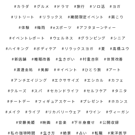
カラダ
グルメ
ドラマ
旅行
ソロ活
ヨガ
リトリート
リラックス
期間限定イベント
肩こり
体験
梅雨
eスポーツ
アフタヌーンティー
イベントレポート
ウェルネス
グランピング
シニア
ハイキング
ボディケア
リラックスヨガ
夏
高橋ユウ
新店舗
睡眠改善
生きがい
村重杏奈
体質改善
渡邊圭祐
美脚
＃イベント
ひとり旅
アート
アンチエイジング
エクササイズ
エシカル
カフェ
クルーズ
スパ
セカンドライフ
セルフケア
タニタ
チートデー
フィギュアスケート
プレゼント
ホカンス
メイク
ライブ
リカバリーウェア
ワイン
ヴィーガン
安藤美姫
映画
音楽
下半身痩せ
公開収録
私の珈琲時間
生き方
絶景
占い
転職
東洋医学