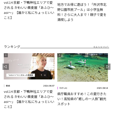
vol.14 京都・下鴨神社エリアで愛
地方でお得に遊ぼう！「所沢市北
される かわいい蕎麦屋「あふひ〜
野公園市民プール」は小学生無
aoi〜」【誰かと私にちょっといい
料！さらに大人まで！親子で夏を
こと】
満喫しよう
ランキング
RANKING
2026.08.07
番組
5
2025.08.14
たのしむ
vol.14 京都・下鴨神社エリアで愛
県庁職員おすすめ！この夏行きた
される かわいい蕎麦屋「あふひ〜
い！高知県の“癒しの一人旅”観光
aoi〜」【誰かと私にちょっといい
スポット
こと】