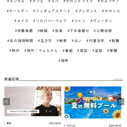
エシカル
カフェ
スパ
セカンドライフ
セルフケア
チートデー
フィギュアスケート
プレゼント
ホカンス
メイク
リカバリーウェア
ワイン
ヴィーガン
安藤美姫
映画
音楽
下半身痩せ
公開収録
私の珈琲時間
生き方
絶景
占い
村重杏奈
転職
熱中
熱中！ウェルチル
番組
美容
盆栽
薬膳
珈琲
新着記事
NEW
2026.08.07
番組
0
2026.08.07
たのしむ