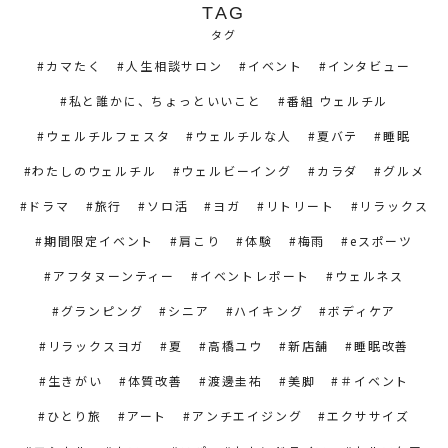
TAG
タグ
カマたく
人生相談サロン
イベント
インタビュー
私と誰かに、ちょっといいこと
番組 ウェルチル
ウェルチルフェスタ
ウェルチルな人
夏バテ
睡眠
わたしのウェルチル
ウェルビーイング
カラダ
グルメ
ドラマ
旅行
ソロ活
ヨガ
リトリート
リラックス
期間限定イベント
肩こり
体験
梅雨
eスポーツ
アフタヌーンティー
イベントレポート
ウェルネス
グランピング
シニア
ハイキング
ボディケア
リラックスヨガ
夏
高橋ユウ
新店舗
睡眠改善
生きがい
体質改善
渡邊圭祐
美脚
＃イベント
ひとり旅
アート
アンチエイジング
エクササイズ