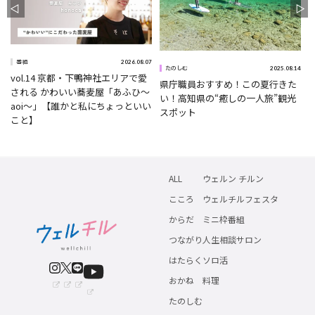
2026.08.07
番組
5
2025.08.14
たのしむ
vol.14 京都・下鴨神社エリアで愛
県庁職員おすすめ！この夏行きた
される かわいい蕎麦屋「あふひ〜
い！高知県の“癒しの一人旅”観光
aoi〜」【誰かと私にちょっといい
スポット
こと】
ALL
ウェルン チルン
こころ
ウェルチルフェスタ
からだ
ミニ枠番組
つながり
人生相談サロン
はたらく
ソロ活
おかね
料理
たのしむ