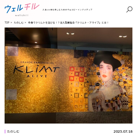
人生100年を楽しむためのウェルビーイングメディア
TOP
>
たのしむ
>
全身でクリムトを浴びる！？没入型展覧会『クリムト・アライブ』とは！
2025.07.18
たのしむ