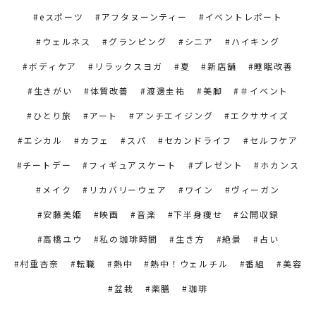
eスポーツ
アフタヌーンティー
イベントレポート
ウェルネス
グランピング
シニア
ハイキング
ボディケア
リラックスヨガ
夏
新店舗
睡眠改善
生きがい
体質改善
渡邊圭祐
美脚
＃イベント
ひとり旅
アート
アンチエイジング
エクササイズ
エシカル
カフェ
スパ
セカンドライフ
セルフケア
チートデー
フィギュアスケート
プレゼント
ホカンス
メイク
リカバリーウェア
ワイン
ヴィーガン
安藤美姫
映画
音楽
下半身痩せ
公開収録
高橋ユウ
私の珈琲時間
生き方
絶景
占い
村重杏奈
転職
熱中
熱中！ウェルチル
番組
美容
盆栽
薬膳
珈琲