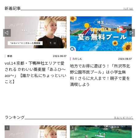
新着記事
NEW
2026.08.07
番組
0
2026.08.07
たのしむ
vol.14 京都・下鴨神社エリアで愛
地方でお得に遊ぼう！「所沢市北
される かわいい蕎麦屋「あふひ〜
野公園市民プール」は小学生無
aoi〜」【誰かと私にちょっといい
料！さらに大人まで！親子で夏を
こと】
満喫しよう
ランキング
RANKING