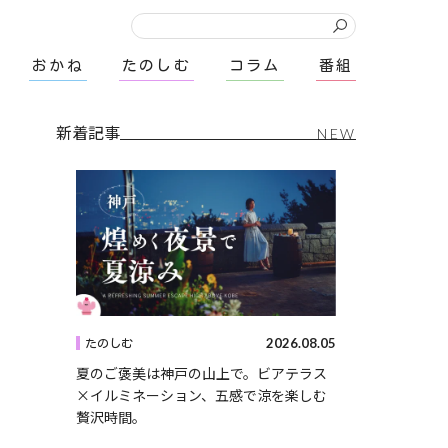
おかね
たのしむ
コラム
番組
新着記事
NEW
2026.08.05
たのしむ
夏のご褒美は神戸の山上で。ビアテラス
×イルミネーション、五感で涼を楽しむ
贅沢時間。