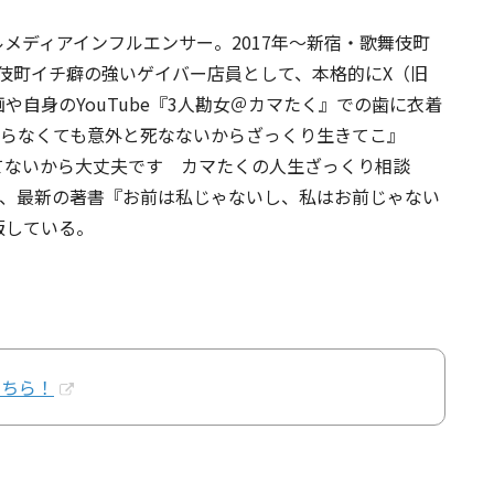
ャルメディアインフルエンサー。2017年〜新宿・歌舞伎町
舞伎町イチ癖の強いゲイバー店員として、本格的にX（旧
動画や自身のYouTube『3人勘女＠カマたく』での歯に衣着
張らなくても意外と死なないからざっくり生きてこ』
生きてないから大丈夫です カマたくの人生ざっくり相談
7日には、最新の著書『お前は私じゃないし、私はお前じゃない
版している。
こちら！