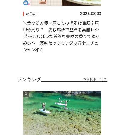
2026.08.03
からだ
＼食の処方箋／肩こりの場所は首筋？肩
甲骨周り？ 痛む場所で整える薬膳レシ
ピ 〜こわばった首筋を薬味の香りでゆる
める〜 薬味たっぷりアジの旨辛コチュ
ジャン和え
ランキング
RANKING