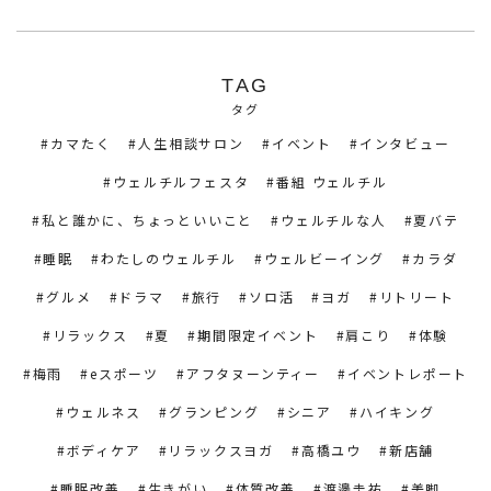
TAG
タグ
カマたく
人生相談サロン
イベント
インタビュー
ウェルチルフェスタ
番組 ウェルチル
私と誰かに、ちょっといいこと
ウェルチルな人
夏バテ
睡眠
わたしのウェルチル
ウェルビーイング
カラダ
グルメ
ドラマ
旅行
ソロ活
ヨガ
リトリート
リラックス
夏
期間限定イベント
肩こり
体験
梅雨
eスポーツ
アフタヌーンティー
イベントレポート
ウェルネス
グランピング
シニア
ハイキング
ボディケア
リラックスヨガ
高橋ユウ
新店舗
睡眠改善
生きがい
体質改善
渡邊圭祐
美脚