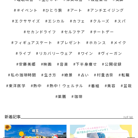
＃イベント
ひとり旅
アート
アンチエイジング
エクササイズ
エシカル
カフェ
クルーズ
スパ
セカンドライフ
セルフケア
チートデー
フィギュアスケート
プレゼント
ホカンス
メイク
ライブ
リカバリーウェア
ワイン
ヴィーガン
安藤美姫
映画
音楽
下半身痩せ
公開収録
私の珈琲時間
生き方
絶景
占い
村重杏奈
転職
東洋医学
熱中
熱中！ウェルチル
番組
美容
盆栽
薬膳
珈琲
新着記事
NEW