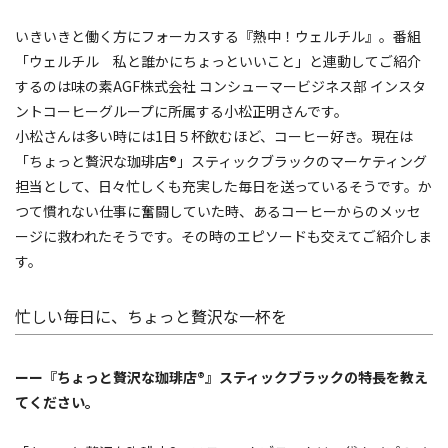
いきいきと働く方にフォーカスする『熱中！ウェルチル』。番組
「ウェルチル 私と誰かにちょっといいこと」と連動してご紹介
するのは味の素AGF株式会社 コンシューマービジネス部 インスタ
ントコーヒーグループに所属する小松正明さんです。
小松さんは多い時には1日５杯飲むほど、コーヒー好き。現在は
「ちょっと贅沢な珈琲店®」スティックブラックのマーケティング
担当として、日々忙しくも充実した毎日を送っているそうです。か
つて慣れない仕事に奮闘していた時、あるコーヒーからのメッセ
ージに救われたそうです。その時のエピソードも交えてご紹介しま
す。
忙しい毎日に、ちょっと贅沢な一杯を
ーー『ちょっと贅沢な珈琲店®』スティックブラックの特長を教え
てください。