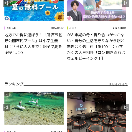
0
2026.08.07
2026.08.06
たのしむ
こころ
地方でお得に遊ぼう！「所沢市北
がん末期の母と折り合いがつかな
野公園市民プール」は小学生無
い…自分の生活を守りながら親と
ナ
料！さらに大人まで！親子で夏を
向き合う処世術【第100回：カマ
満喫しよう
たくの人生相談サロン 開き直れば
ウェルビーイング！】
ランキング
RANKING