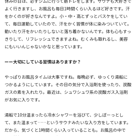
休みの日は、必ずジムに行って筋トレをします。サウナも大好きで
よく行きますし、お風呂も毎日1時間くらい入るほど好きです。汗
をかくのが好きなんですよ。小・中・高とずっとバスケをしてい
て、毎日運動していたので、汗をかく習慣が体に染みついていて。
動いたり汗をかいたりしないと落ち着かないんです。体も心もすっ
きりして、リフレッシュできますよね。むくみも取れるし、美容
にもいいんじゃないかなと思っています。
ーー大切にしている習慣はありますか？
やっぱりお風呂タイムは大事ですね。毎晩必ず、ゆっくり湯船に
つかるようにしています。その日の気分で入浴剤を使ったり、炭酸
ガスの素を入れたり。最近は、シュワシュワ系の炭酸ガス入浴剤
がお気に入りです。
湯船で10分温まったら冷水シャワーを浴びて、少しぼーっとし
て、また温まって……というサウナみたいな入り方をしています。
だから、気づくと1時間くらい入っていることも。お風呂の中で