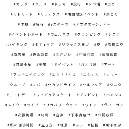
カラダ
グルメ
ドラマ
旅行
ソロ活
ヨガ
リトリート
リラックス
期間限定イベント
肩こり
体験
梅雨
eスポーツ
アフタヌーンティー
イベントレポート
ウェルネス
グランピング
シニア
ハイキング
ボディケア
リラックスヨガ
夏
高橋ユウ
新店舗
睡眠改善
生きがい
村重杏奈
体質改善
渡邊圭祐
美脚
＃イベント
ひとり旅
アート
アンチエイジング
エクササイズ
エシカル
カフェ
クルーズ
スパ
セカンドライフ
セルフケア
タニタ
チートデー
フィギュアスケート
プレゼント
ホカンス
メイク
ライブ
リカバリーウェア
ワイン
ヴィーガン
安藤美姫
映画
音楽
下半身痩せ
公開収録
私の珈琲時間
生き方
絶景
占い
転職
東洋医学