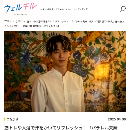
人生100年を楽しむためのウェルビーイングメディア
TOP
>
つながり
>
筋トレや入浴で汗をかいてリフレッシュ！『パラレル夫婦 死んだ“僕と妻”の真実』野村康太
さんインタビュー前編【第18回わたしのウェルチル】
2025.04.08
つながり
筋トレや入浴で汗をかいてリフレッシュ！『パラレル夫婦