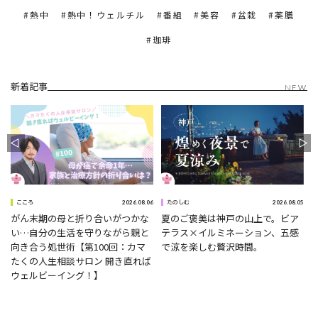
熱中
熱中！ウェルチル
番組
美容
盆栽
薬膳
珈琲
新着記事
NEW
9
2026.08.06
2026.08.05
こころ
たのしむ
がん末期の母と折り合いがつかな
夏のご褒美は神戸の山上で。ビア
い…自分の生活を守りながら親と
テラス×イルミネーション、五感
向き合う処世術【第100回：カマ
で涼を楽しむ贅沢時間。
たくの人生相談サロン 開き直れば
ウェルビーイング！】