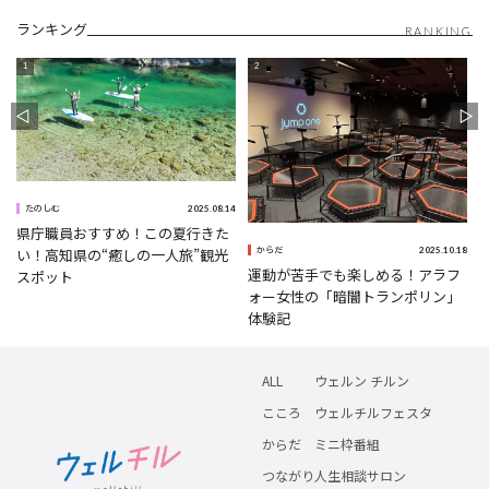
ランキング
RANKING
0
2025.08.14
たのしむ
県庁職員おすすめ！この夏行きた
2025.10.18
い！高知県の“癒しの一人旅”観光
からだ
運動が苦手でも楽しめる！アラフ
スポット
ォー女性の「暗闇トランポリン」
体験記
ALL
ウェルン チルン
こころ
ウェルチルフェスタ
からだ
ミニ枠番組
つながり
人生相談サロン