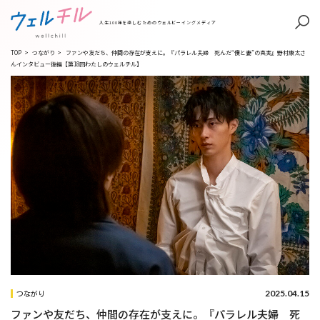
人生100年を楽しむためのウェルビーイングメディア
TOP
>
つながり
>
ファンや友だち、仲間の存在が支えに。『パラレル夫婦 死んだ“僕と妻”の真実』野村康太さ
んインタビュー後編【第18回わたしのウェルチル】
2025.04.15
つながり
ファンや友だち、仲間の存在が支えに。『パラレル夫婦 死