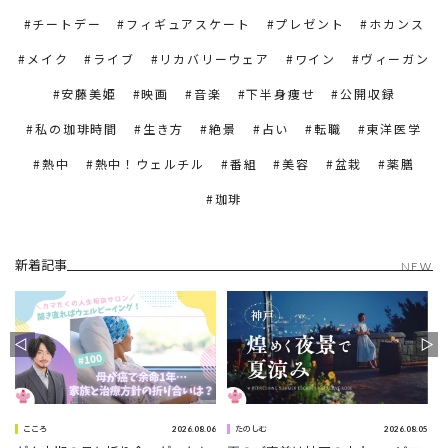
チートデー
フィギュアスケート
プレゼント
ホカンス
メイク
ライブ
リカバリーウェア
ワイン
ヴィーガン
安藤美姫
映画
音楽
下半身痩せ
公開収録
私の珈琲時間
生き方
絶景
占い
転職
東洋医学
熱中
熱中！ウェルチル
番組
美容
盆栽
薬膳
珈琲
新着記事
NEW
9
2026.08.06
2026.08.05
こころ
たのしむ