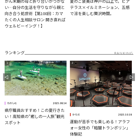
がん末期の母と折り合いがつかな
夏のご褒美は神戸の山上で。ビア
い…自分の生活を守りながら親と
テラス×イルミネーション、五感
向き合う処世術【第100回：カマ
で涼を楽しむ贅沢時間。
たくの人生相談サロン 開き直れば
ウェルビーイング！】
ランキング
RANKING
0
2025.08.14
たのしむ
県庁職員おすすめ！この夏行きた
2025.10.18
い！高知県の“癒しの一人旅”観光
からだ
運動が苦手でも楽しめる！アラフ
スポット
ォー女性の「暗闇トランポリン」
体験記