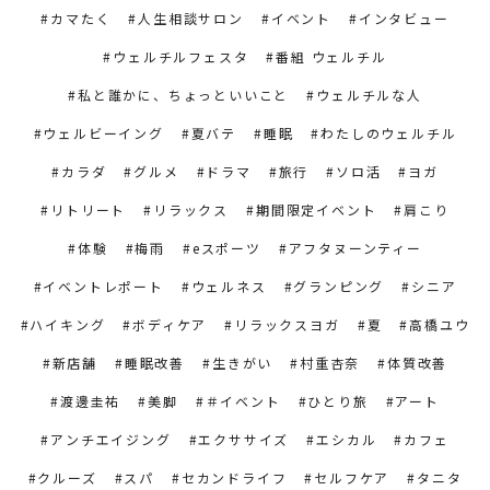
カマたく
人生相談サロン
イベント
インタビュー
ウェルチルフェスタ
番組 ウェルチル
私と誰かに、ちょっといいこと
ウェルチルな人
ウェルビーイング
夏バテ
睡眠
わたしのウェルチル
カラダ
グルメ
ドラマ
旅行
ソロ活
ヨガ
リトリート
リラックス
期間限定イベント
肩こり
体験
梅雨
eスポーツ
アフタヌーンティー
イベントレポート
ウェルネス
グランピング
シニア
ハイキング
ボディケア
リラックスヨガ
夏
高橋ユウ
新店舗
睡眠改善
生きがい
村重杏奈
体質改善
渡邊圭祐
美脚
＃イベント
ひとり旅
アート
アンチエイジング
エクササイズ
エシカル
カフェ
クルーズ
スパ
セカンドライフ
セルフケア
タニタ