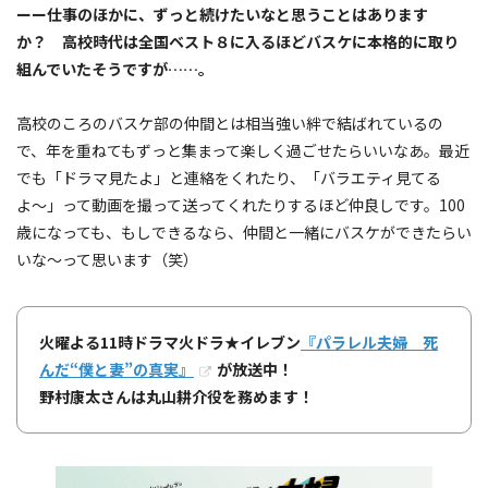
ーー仕事のほかに、ずっと続けたいなと思うことはあります
か？ 高校時代は全国ベスト８に入るほどバスケに本格的に取り
組んでいたそうですが……。
高校のころのバスケ部の仲間とは相当強い絆で結ばれているの
で、年を重ねてもずっと集まって楽しく過ごせたらいいなあ。最近
でも「ドラマ見たよ」と連絡をくれたり、「バラエティ見てる
よ〜」って動画を撮って送ってくれたりするほど仲良しです。100
歳になっても、もしできるなら、仲間と一緒にバスケができたらい
いな〜って思います（笑）
火曜よる11時ドラマ火ドラ★イレブン
『パラレル夫婦 死
んだ“僕と妻”の真実』
が放送中！
野村康太さんは丸山耕介役を務めます！