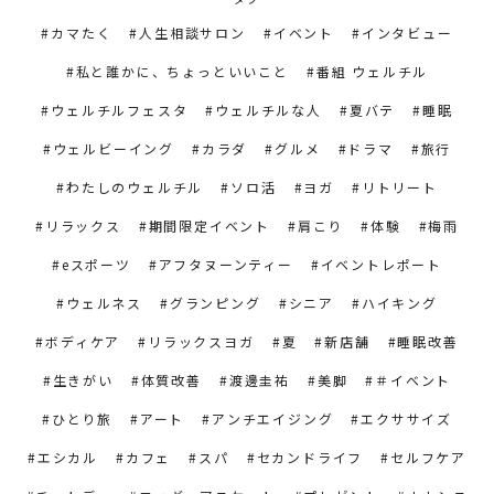
カマたく
人生相談サロン
イベント
インタビュー
私と誰かに、ちょっといいこと
番組 ウェルチル
ウェルチルフェスタ
ウェルチルな人
夏バテ
睡眠
ウェルビーイング
カラダ
グルメ
ドラマ
旅行
わたしのウェルチル
ソロ活
ヨガ
リトリート
リラックス
期間限定イベント
肩こり
体験
梅雨
eスポーツ
アフタヌーンティー
イベントレポート
ウェルネス
グランピング
シニア
ハイキング
ボディケア
リラックスヨガ
夏
新店舗
睡眠改善
生きがい
体質改善
渡邊圭祐
美脚
＃イベント
ひとり旅
アート
アンチエイジング
エクササイズ
エシカル
カフェ
スパ
セカンドライフ
セルフケア