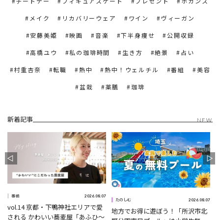
チートデー
フィギュアスケート
プレゼント
ホカンス
メイク
リカバリーウェア
ワイン
ヴィーガン
安藤美姫
映画
音楽
下半身痩せ
公開収録
高橋ユウ
私の珈琲時間
生き方
絶景
占い
村重杏奈
転職
熱中
熱中！ウェルチル
番組
美容
盆栽
薬膳
珈琲
新着記事
NEW
2026.08.07
番組
0
2026.08.07
たのしむ
vol.14 京都・下鴨神社エリアで愛
地方でお得に遊ぼう！「所沢市北
される かわいい蕎麦屋「あふひ〜