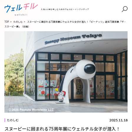
人生100年を楽しむためのウェルビーイングメディア
TOP
>
たのしむ
>
スヌーピーに囲まれる75周年展にウェルチル女子が潜入！「ピーナッツ」誕生75周年展「ザ・
スヌーピー展」（前編）
2025.11.18
たのしむ
スヌーピーに囲まれる75周年展にウェルチル女子が潜入！