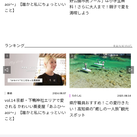
野公園市民プール」は小学生無
aoi〜」【誰かと私にちょっといい
料！さらに大人まで！親子で夏を
こと】
満喫しよう
ランキング
RANKING
2026.08.07
番組
5
2025.08.14
たのしむ
vol.14 京都・下鴨神社エリアで愛
県庁職員おすすめ！この夏行きた
される かわいい蕎麦屋「あふひ〜
い！高知県の“癒しの一人旅”観光
aoi〜」【誰かと私にちょっといい
スポット
こと】