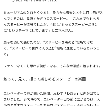
Ⓒ 2025 Peanuts Worldwide LLC
ミュージアムの入口をくぐると、柔らかな音楽とともに目に飛び込
んでくるのは、見渡すかぎりのスヌーピー。「これまでももちろ
んスヌーピーが主役でしたが、今回は“もっとスヌーピーだらけ
に”というテーマにしています」と二本木さん。
展示を通して感じたのは、“スヌーピーを眺める”場所ではな
く、“スヌーピーの世界に入り込む”場所に進化しているというこ
と。
ファンでなくても思わず笑顔になる、そんな幸福感に包まれます。
触って、見て、撮って楽しめるスヌーピーの楽園
エレベーターの扉が開いた瞬間、思わず「わあっ」と声が出てし
まいました。3Fで降りて、エレベーター目の前に広がるのは、大
小さまざまなスヌーピーたちが並ぶスヌーピー・ふかふかレリー