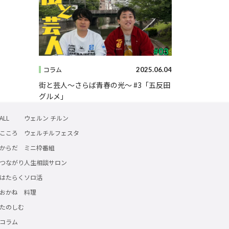
2025.06.04
コラム
街と芸人～さらば青春の光～ #3「五反田
グルメ」
ALL
ウェルン チルン
こころ
ウェルチルフェスタ
からだ
ミニ枠番組
つながり
人生相談サロン
はたらく
ソロ活
おかね
料理
たのしむ
コラム