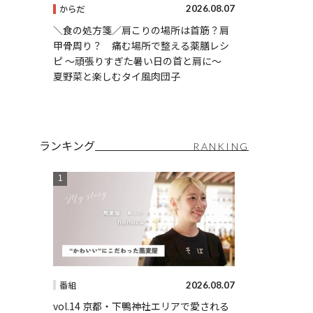
2026.08.07
からだ
＼食の処方箋／肩こりの場所は首筋？肩
甲骨周り？ 痛む場所で整える薬膳レシ
ピ 〜頑張りすぎた暑い日の首と肩に〜
夏野菜と楽しむタイ風肉団子
ランキング
RANKING
2026.08.07
番組
vol.14 京都・下鴨神社エリアで愛される