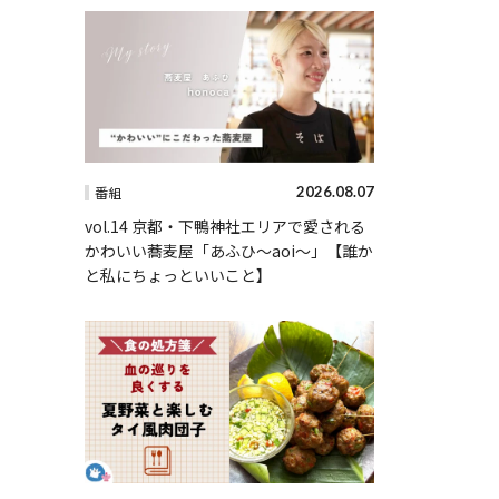
2026.08.07
番組
vol.14 京都・下鴨神社エリアで愛される
かわいい蕎麦屋「あふひ〜aoi〜」【誰か
と私にちょっといいこと】