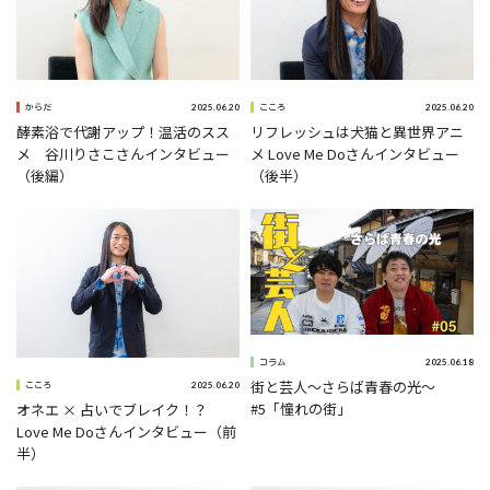
2025.06.20
2025.06.20
こころ
からだ
リフレッシュは犬猫と異世界アニ
酵素浴で代謝アップ！温活のスス
メ Love Me Doさんインタビュー
メ 谷川りさこさんインタビュー
（後半）
（後編）
2025.06.18
コラム
街と芸人～さらば青春の光～
2025.06.20
こころ
#5「憧れの街」
オネエ × 占いでブレイク！？
Love Me Doさんインタビュー（前
半）