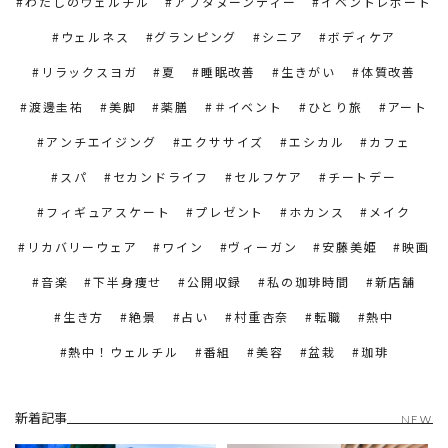
わたしのウェルチル
アフタヌーンティー
イベントレポート
ウェルネス
グランピング
シニア
ボディケア
リラックスヨガ
夏
睡眠改善
生きがい
体質改善
渡邊圭祐
美脚
薬膳
＃イベント
ひとり旅
アート
アンチエイジング
エクササイズ
エシカル
カフェ
スパ
セカンドライフ
セルフケア
チートデー
フィギュアスケート
プレゼント
ホカンス
メイク
リカバリーウェア
ワイン
ヴィーガン
安藤美姫
映画
音楽
下半身痩せ
公開収録
私の珈琲時間
新店舗
生き方
絶景
占い
村重杏奈
転職
熱中
熱中！ウェルチル
番組
美容
盆栽
珈琲
新着記事
NEW