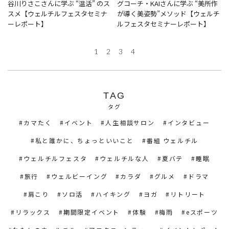
谷川りさこさんに学ぶ “温活” のス
グコーチ・KAIさんに学ぶ “美所作
スメ【ウェルチルフェスタセミナ
が導く美姿勢”メソッド【ウェルチ
ーレポート】
ルフェスタセミナーレポート】
1
2
3
4
TAG
タグ
カマたく
イベント
人生相談サロン
インタビュー
私と誰かに、ちょっといいこと
番組 ウェルチル
ウェルチルフェスタ
ウェルチルな人
夏バテ
睡眠
旅行
ウェルビーイング
カラダ
グルメ
ドラマ
肩こり
ソロ活
ハイキング
ヨガ
リトリート
リラックス
期間限定イベント
体験
梅雨
eスポーツ