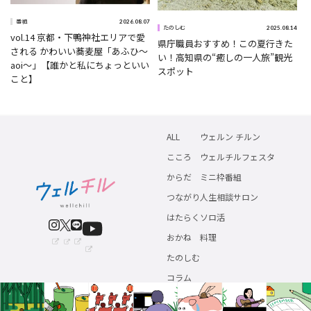
2026.08.07
番組
5
2025.08.14
たのしむ
vol.14 京都・下鴨神社エリアで愛
県庁職員おすすめ！この夏行きた
される かわいい蕎麦屋「あふひ〜
い！高知県の“癒しの一人旅”観光
aoi〜」【誰かと私にちょっといい
スポット
こと】
ALL
ウェルン チルン
こころ
ウェルチルフェスタ
からだ
ミニ枠番組
つながり
人生相談サロン
はたらく
ソロ活
おかね
料理
たのしむ
コラム
著作権につい
利用者情報の外部送信につい
運営会
情報提供・お問い
て
て
社
合わせ