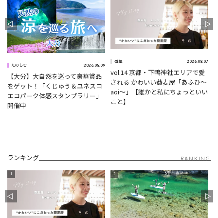
1
2026.08.07
番組
2026.08.09
たのしむ
vol.14 京都・下鴨神社エリアで愛
【大分】大自然を巡って豪華賞品
される かわいい蕎麦屋「あふひ〜
をゲット！「くじゅう＆ユネスコ
aoi〜」【誰かと私にちょっといい
エコパーク体感スタンプラリー」
こと】
開催中
ランキング
RANKING